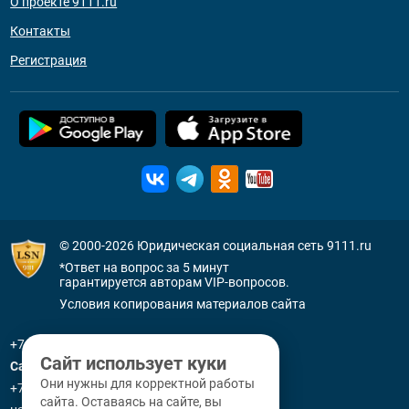
О проекте 9111.ru
Контакты
Регистрация
© 2000-2026
Юридическая социальная сеть 9111.ru
*Ответ на вопрос за 5 минут
гарантируется авторам VIP-вопросов.
Условия копирования материалов сайта
+7 (800) 505-91-11
Сайт использует куки
Санкт-Петербург
Они нужны для корректной работы
+7 (812) 336-92-64
сайта. Оставаясь на сайте, вы