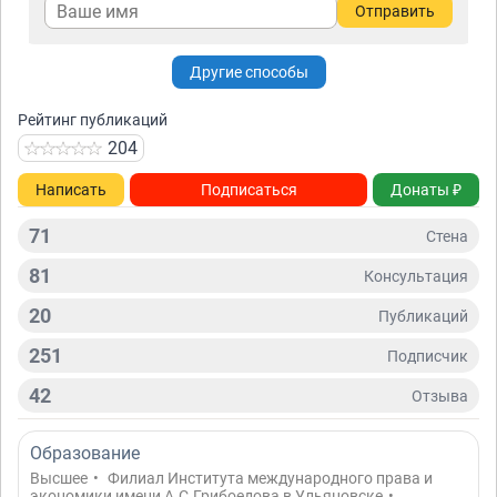
Отправить
Другие способы
Рейтинг публикаций
204
Написать
Подписаться
Донаты ₽
71
Стена
81
Консультация
20
Публикаций
251
Подписчик
42
Отзывa
Образование
Высшее
•
Филиал Института международного права и
экономики имени А.С.Грибоедова в Ульяновске
•