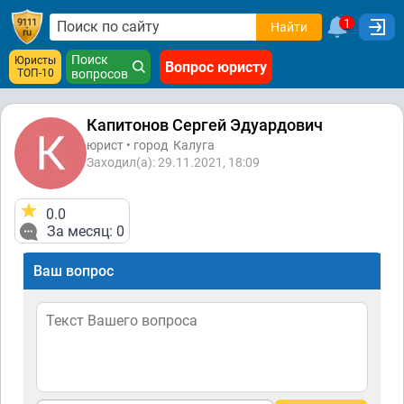
1
Найти
Поиск
Юристы
Вопрос юристу
ТОП-10
вопросов
Капитонов Сергей Эдуардович
юрист • город
Калуга
Заходил(а): 29.11.2021, 18:09
0.0
За месяц: 0
Ваш вопрос