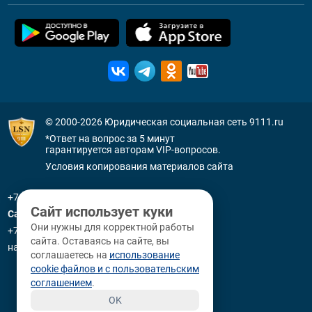
© 2000-2026
Юридическая социальная сеть 9111.ru
*Ответ на вопрос за 5 минут
гарантируется авторам VIP-вопросов.
Условия копирования материалов сайта
+7 (800) 505-91-11
Сайт использует куки
Санкт-Петербург
Они нужны для корректной работы
+7 (812) 336-92-64
сайта. Оставаясь на сайте, вы
наб. р. Фонтанки, д. 59
соглашаетесь на
использование
cookie файлов и с пользовательским
соглашением
.
OK