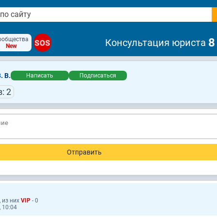
ообщества
8
Консультация юриста
SOS
New
. В.
Написать
Подписаться
: 2
, из них
VIP
- 0
 10:04