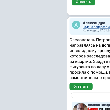
Ответить
Александра
Задано вопросов 3
Краснодар, 17.01.2
Следователь Петров
направляясь на доп
инвалидному креслу
которое расследова
из квартир. Зайдя в
фигуранта по делу 
просила о помощи. 
самостоятельно про
Ответить
Вилков Влад
Юрист
из гор