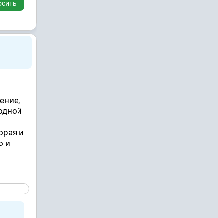
осить
ение,
одной
орая и
о и