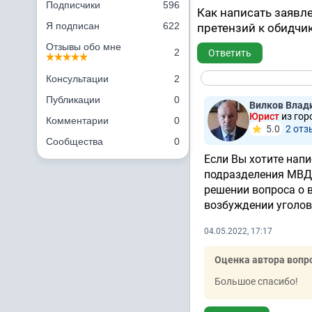
Подписчики
596
Как написать заявле
Я подписан
622
претензий к обидчик
Отзывы обо мне
2
Ответить
Консультации
2
Публикации
0
Вилков Влад
Юрист
из гор
Комментарии
0
5.0
2 отз
Сообщества
0
Если Вы хотите нап
подразделения МВД,
решении вопроса о в
возбуждении уголов
04.05.2022, 17:17
Оценка автора вопр
Большое спасибо!