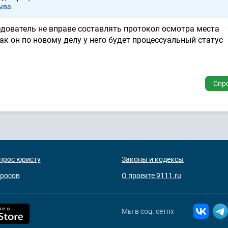
ывa
едователь не вправе составлять протокол осмотра места
ак он по новому делу у него будет процессуальный статус
Спр
прос юристу
Законы и кодексы
просов
О проекте 9111.ru
Мы в соц. сетях