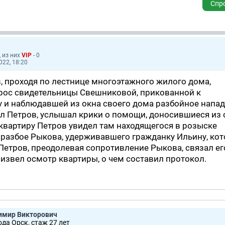
Спр
, из них
VIP
- 0
022, 18:20
, проходя по лестнице многоэтажного жилого дома,
рос свидетельницы Свешниковой, прикованной к
 и наблюдавшей из окна своего дома разбойное напад
л Петров, услышал крики о помощи, доносившиеся из 
 квартиру Петров увидел там находящегося в розыске
о разбое Рыкова, удерживавшего гражданку Ильину, кот
Петров, преодолевая сопротивление Рыкова, связал ег
извел осмотр квартиры, о чем составил протокол.
имир Викторович
ода Орск, стаж 27 лет