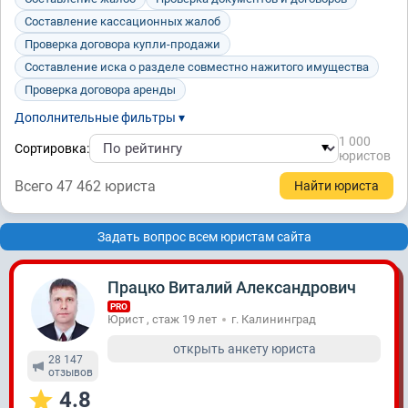
Составление кассационных жалоб
Проверка договора купли-продажи
Составление иска о разделе совместно нажитого имущества
Проверка договора аренды
Дополнительные фильтры ▾
1 000
Сортировка:
юристов
Всего 47 462 юристa
Задать вопрос всем юристам сайта
Працко Виталий Александрович
PRO
Юрист , стаж 19 лет
г. Калининград
открыть анкету юриста
28 147
отзывов
4.8