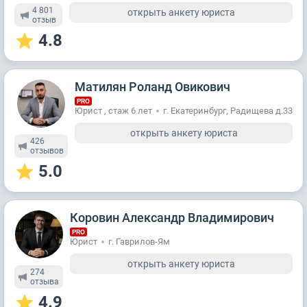
4 801
открыть анкету юриста
отзыв
4.8
Матилян Роланд Овикович
PRO
Юрист , стаж 6 лет
г. Екатеринбург, Радищева д.33
открыть анкету юриста
426
отзывов
5.0
Коровин Александр Владимирович
PRO
Юрист
г. Гаврилов-Ям
открыть анкету юриста
274
отзывa
4.9