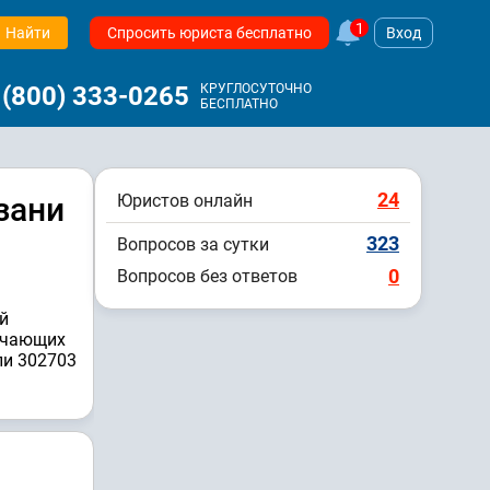
1
Найти
Спросить юриста бесплатно
Вход
 (800) 333-0265
КРУГЛОСУТОЧНО
БЕСПЛАТНО
24
зани
Юристов онлайн
323
Вопросов за сутки
0
Вопросов без ответов
й
вечающих
ли 302703