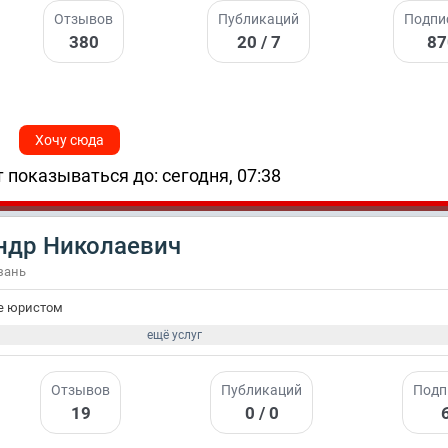
Отзывов
Публикаций
Подпи
380
20 / 7
8
Хочу сюда
 показываться до: сегодня, 07:38
ндр Николаевич
азань
е юристом
ещё услуг
Отзывов
Публикаций
Подп
19
0 / 0