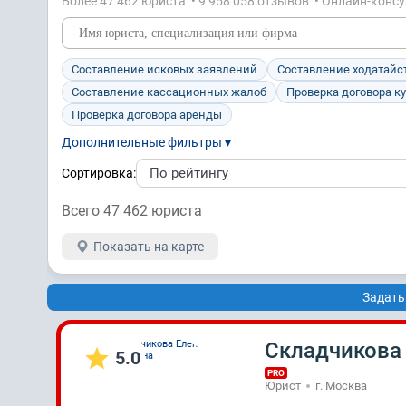
Более 47 462 юристa • 9 958 058 отзывов • Онлайн-конс
Составление исковых заявлений
Составление ходатайс
Составление кассационных жалоб
Проверка договора к
Проверка договора аренды
Дополнительные фильтры ▾
Сортировка:
Всего 47 462 юристa
Показать на карте
Задать
Складчикова
5.0
PRO
Юрист
г. Москва