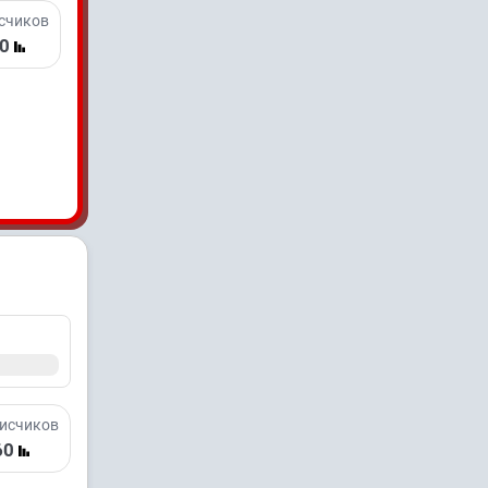
счиков
70
исчиков
60