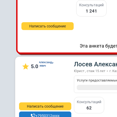
Консультаций
1 241
Написать сообщение
Эта анкета будет
Лосев Алекса
5.0
Юрист , стаж 15 лет
г. К
Услуги предоставляемы
Консультаций
Написать сообщение
62
+7950312xxxx