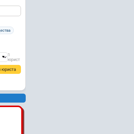
щества
1
юрист