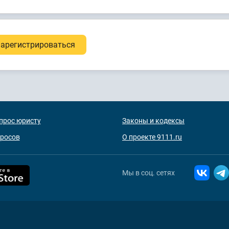
арегистрироваться
прос юристу
Законы и кодексы
просов
О проекте 9111.ru
Мы в соц. сетях