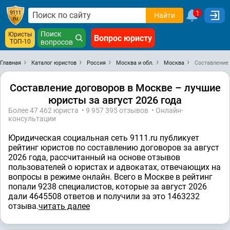
1
Найти
Поиск
Юристы
Вопрос юристу
ТОП-10
вопросов
Главная
Каталог юристов
Россия
Москва и обл.
Москва
Составление
Составление договоров в Москве – лучшие
юристы за август 2026 года
Более 47 462 юристa • 9 957 395 отзывов • Онлайн-
консультации
Юридическая социальная сеть 9111.ru публикует
рейтинг юристов по составлению договоров за август
2026 года, рассчитанный на основе отзывов
пользователей о юристах и адвокатах, отвечающих на
вопросы в режиме онлайн. Всего в Москве в рейтинг
попали 9238 специалистов, которые за август 2026
дали 4645508 ответов и получили за это 1463232
отзывa.
читать далее