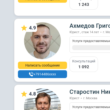
1 243
Ахмедов Григ
4.9
Юрист , стаж 14 лет
г. М
Услуги предоставляемы
Консультаций
Написать сообщение
1 092
+7914486xxxx
Старостин Ни
4.8
Юрист
г. Москва
Услуги предоставляемы