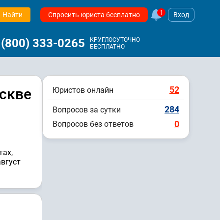
1
Найти
Спросить юриста бесплатно
Вход
 (800) 333-0265
КРУГЛОСУТОЧНО
БЕСПЛАТНО
52
скве
Юристов онлайн
284
Вопросов за сутки
0
Вопросов без ответов
тах,
август