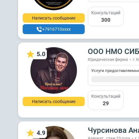
Консультаций
Написать сообщение
300
+7916710xxxx
ООО НМО СИ
5.0
Юридическая фирма
г. 
Услуги предоставляемы
Консультаций
Написать сообщение
29
Чурсинова Ан
4.9
Адвокат , стаж 23 годa
г.