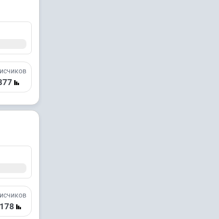
исчиков
877
исчиков
 178