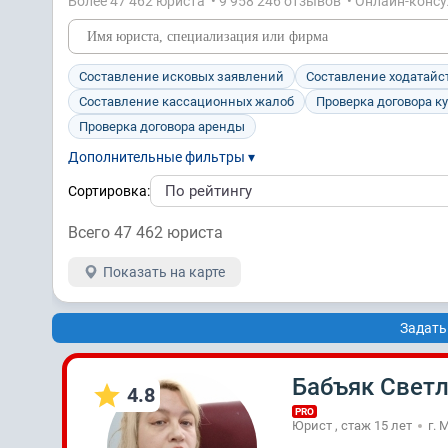
Более 47 462 юристa • 9 958 246 отзывов • Онлайн-конс
Составление исковых заявлений
Составление ходатайс
Составление кассационных жалоб
Проверка договора к
Проверка договора аренды
Дополнительные фильтры ▾
Сортировка:
Всего 47 462 юристa
Показать на карте
Задать
Бабъяк Свет
4.8
PRO
Юрист , стаж 15 лет
г. 