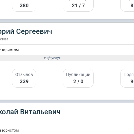
380
21 / 7
8
орий Сергеевич
осква
е юристом
ещё услуг
Отзывов
Публикаций
Подп
339
2 / 0
9
колай Витальевич
е юристом