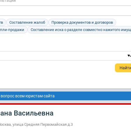
ультации
тв
Составление жалоб
Проверка документов и договоров
упли-продажи
Составление иска о разделе совместно нажитого иму
 вопрос всем юристам сайта
лана Васильевна
Москва, улица Средняя Первомайская д.3