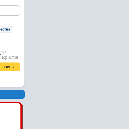
щества
15
юристов