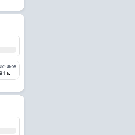
исчиков
91