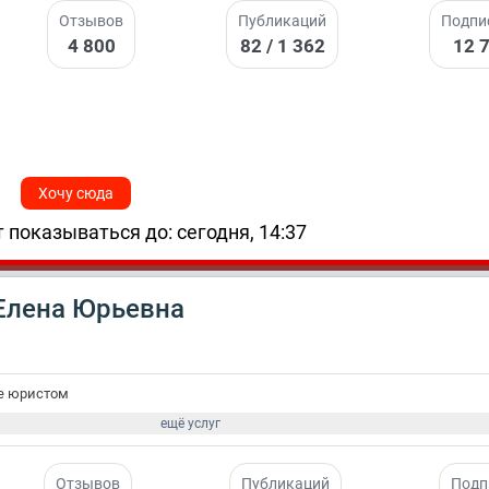
Отзывов
Публикаций
Подпи
4 800
82 / 1 362
12 
Хочу сюда
 показываться до: сегодня, 14:37
Елена Юрьевна
е юристом
ещё услуг
Отзывов
Публикаций
Подп