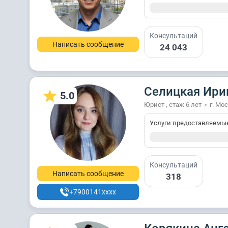
Консультаций
Написать сообщение
24 043
Селицкая Ири
5.0
Юрист , стаж 6 лет
г. Мо
Услуги предоставляемы
Консультаций
Написать сообщение
318
+7900141xxxx