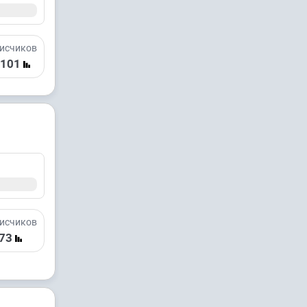
исчиков
 101
исчиков
73