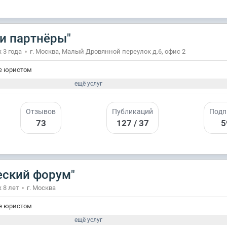
и партнёры"
 3 годa
г. Москва, Малый Дровянной переулок д.6, офис 2
е юристом
ещё услуг
Отзывов
Публикаций
Подп
73
127 / 37
5
ский форум"
 8 лет
г. Москва
е юристом
ещё услуг