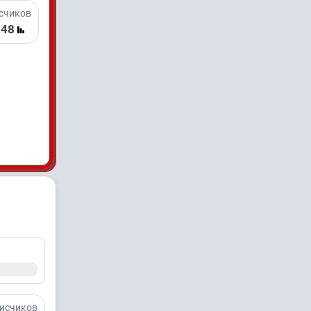
счиков
748
исчиков