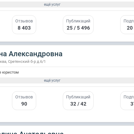
ещё услуг
Отзывов
Публикаций
Подп
8 403
25 / 5 496
20
на Александровна
сква, Сретенский б-р д.6/1
е юристом
ещё услуг
Отзывов
Публикаций
Подп
90
32 / 42
3