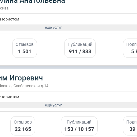
елина Анатольевна
осква
е юристом
ещё услуг
Отзывов
Публикаций
Подп
1 501
911 / 833
5 
им Игоревич
Москва, Скобелевская д.14
е юристом
ещё услуг
Отзывов
Публикаций
Подп
22 165
153 / 10 157
39