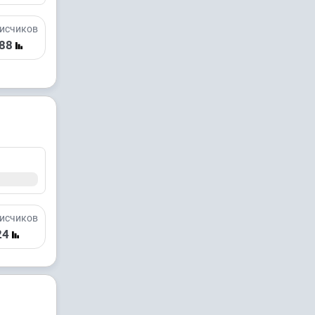
исчиков
88
исчиков
24