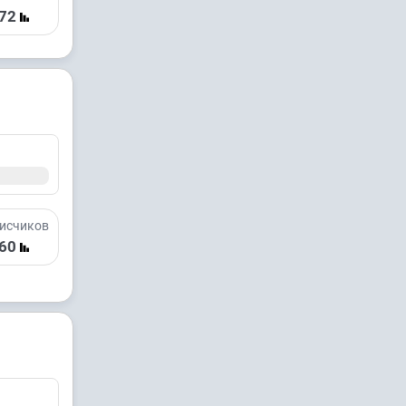
72
исчиков
60