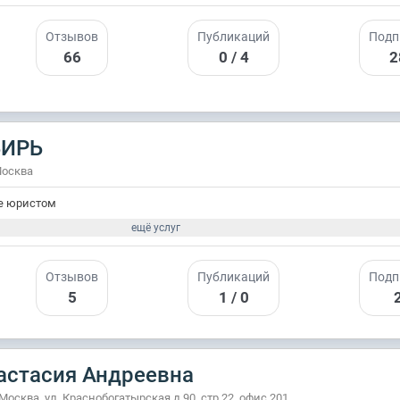
Отзывов
Публикаций
Подп
66
0 / 4
2
БИРЬ
Москва
е юристом
ещё услуг
Отзывов
Публикаций
Подп
5
1 / 0
астасия Андреевна
 Москва, ул. Краснобогатырская д.90, стр.22, офис 201