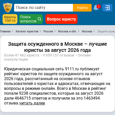
1
Найти
Поиск
Юристы
Вопрос юристу
ТОП-10
вопросов
Главная
Каталог юристов
Россия
Москва и обл.
Москва
Защита осуж
Защита осужденного в Москве – лучшие
юристы за август 2026 года
Более 47 462 юристa • 9 959 157 отзывов • Онлайн-
консультации
Юридическая социальная сеть 9111.ru публикует
рейтинг юристов по защите осужденного за август
2026 года, рассчитанный на основе отзывов
пользователей о юристах и адвокатах, отвечающих на
вопросы в режиме онлайн. Всего в Москве в рейтинг
попали 9238 специалистов, которые за август 2026
дали 4646715 ответов и получили за это 1463494
отзывa.
читать далее