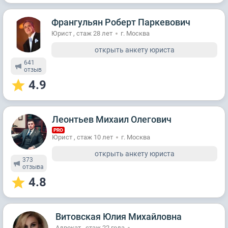
Франгульян Роберт Паркевович
Юрист , стаж 28 лет
г. Москва
открыть анкету юриста
641
отзыв
4.9
Леонтьев Михаил Олегович
PRO
Юрист , стаж 10 лет
г. Москва
открыть анкету юриста
373
отзывa
4.8
Витовская Юлия Михайловна
Адвокат , стаж 22 годa