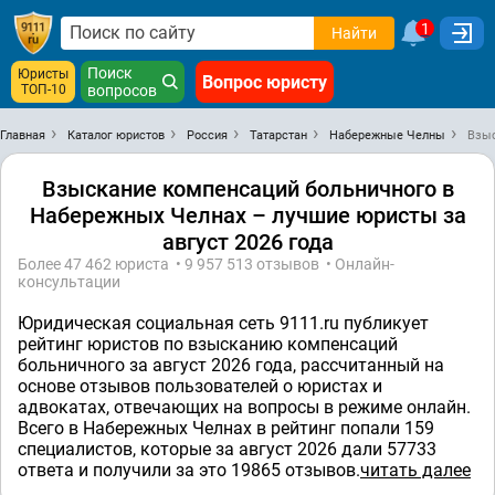
1
Найти
Поиск
Юристы
Вопрос юристу
ТОП-10
вопросов
Главная
Каталог юристов
Россия
Татарстан
Набережные Челны
Взыс
Взыскание компенсаций больничного в
Набережных Челнах – лучшие юристы за
август 2026 года
Более 47 462 юристa • 9 957 513 отзывов • Онлайн-
консультации
Юридическая социальная сеть 9111.ru публикует
рейтинг юристов по взысканию компенсаций
больничного за август 2026 года, рассчитанный на
основе отзывов пользователей о юристах и
адвокатах, отвечающих на вопросы в режиме онлайн.
Всего в Набережных Челнах в рейтинг попали 159
специалистов, которые за август 2026 дали 57733
ответa и получили за это 19865 отзывов.
читать далее