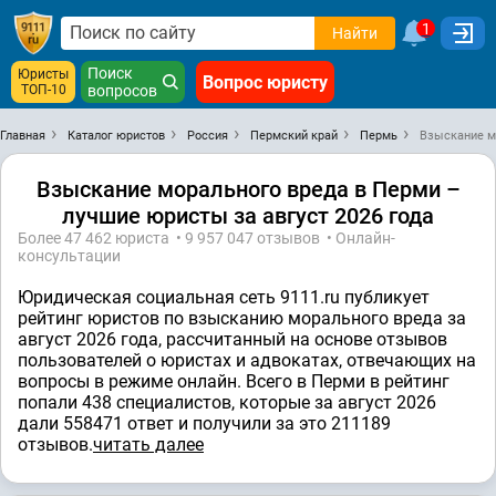
1
Найти
Поиск
Юристы
Вопрос юристу
ТОП-10
вопросов
Главная
Каталог юристов
Россия
Пермский край
Пермь
Взыскание м
Взыскание морального вреда в Перми –
лучшие юристы за август 2026 года
Более 47 462 юристa • 9 957 047 отзывов • Онлайн-
консультации
Юридическая социальная сеть 9111.ru публикует
рейтинг юристов по взысканию морального вреда за
август 2026 года, рассчитанный на основе отзывов
пользователей о юристах и адвокатах, отвечающих на
вопросы в режиме онлайн. Всего в Перми в рейтинг
попали 438 специалистов, которые за август 2026
дали 558471 ответ и получили за это 211189
отзывов.
читать далее