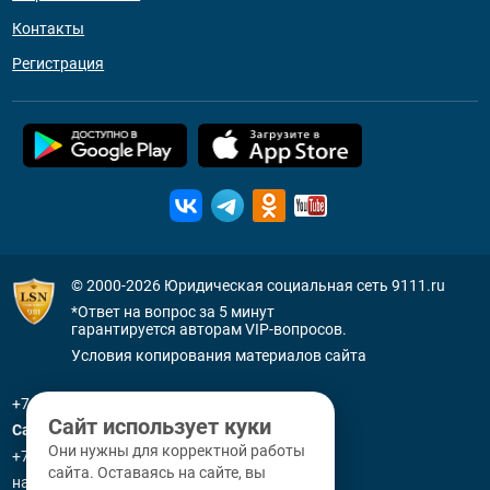
Контакты
Регистрация
© 2000-2026
Юридическая социальная сеть 9111.ru
*Ответ на вопрос за 5 минут
гарантируется авторам VIP-вопросов.
Условия копирования материалов сайта
+7 (800) 505-91-11
Сайт использует куки
Санкт-Петербург
Они нужны для корректной работы
+7 (812) 336-92-64
сайта. Оставаясь на сайте, вы
наб. р. Фонтанки, д. 59