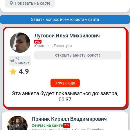
Показать на карте
Задать вопрос всем юристам сайта
Луговой Илья Михайлович
PRO
Юрист
г. Ессентуки
открыть анкету юриста
76
отзывов
4.9
Хочу сюда
Эта анкета будет показываться до: завтра,
00:37
Пряник Кирилл Владимирович
Сейчас на сайте
PRO
Адвокат , стаж 9 лет
г. Санкт-Петербург