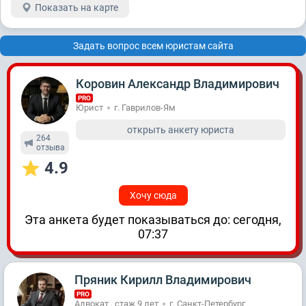
Показать на карте
Задать вопрос всем юристам сайта
Коровин Александр Владимирович
PRO
Юрист
г. Гаврилов-Ям
открыть анкету юриста
264
отзывa
4.9
Хочу сюда
Эта анкета будет показываться до: сегодня,
07:37
Пряник Кирилл Владимирович
PRO
Адвокат , стаж 9 лет
г. Санкт-Петербург