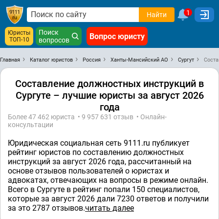
1
Найти
Поиск
Юристы
Вопрос юристу
ТОП-10
вопросов
Главная
Каталог юристов
Россия
Ханты-Мансийский АО
Сургут
Соста
Составление должностных инструкций в
Сургуте – лучшие юристы за август 2026
года
Более 47 462 юристa • 9 957 631 отзыв • Онлайн-
консультации
Юридическая социальная сеть 9111.ru публикует
рейтинг юристов по составлению должностных
инструкций за август 2026 года, рассчитанный на
основе отзывов пользователей о юристах и
адвокатах, отвечающих на вопросы в режиме онлайн.
Всего в Сургуте в рейтинг попали 150 специалистов,
которые за август 2026 дали 7230 ответов и получили
за это 2787 отзывов.
читать далее