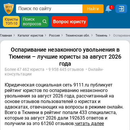
1
Найти
Поиск
Юристы
Вопрос юристу
ТОП-10
вопросов
Главная
Каталог юристов
Россия
Тюменская обл.
Тюмень
Оспариван
Оспаривание незаконного увольнения в
Тюмени – лучшие юристы за август 2026
года
Более 47 462 юристa • 9 958 445 отзывов • Онлайн-
консультации
Юридическая социальная сеть 9111.ru публикует
рейтинг юристов по оспариванию незаконного
увольнения за август 2026 года, рассчитанный на
основе отзывов пользователей о юристах и
адвокатах, отвечающих на вопросы в режиме онлайн.
Всего в Тюмени в рейтинг попали 433 специалистa,
которые за август 2026 дали 192635 ответов и
получили за это 61260 отзывов.
читать далее