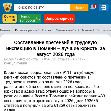
1
Найти
Поиск
Юристы
Вопрос юристу
ТОП-10
вопросов
Главная
Каталог юристов
Россия
Тюменская обл.
Тюмень
Составлен
Составление претензий в трудовую
инспекцию в Тюмени – лучшие юристы за
август 2026 года
Более 47 462 юристa • 9 956 734 отзывa • Онлайн-
консультации
Юридическая социальная сеть 9111.ru публикует
рейтинг юристов по составлению претензий в
трудовую инспекцию за август 2026 года,
рассчитанный на основе отзывов пользователей о
юристах и адвокатах, отвечающих на вопросы в
режиме онлайн. Всего в Тюмени в рейтинг попали 433
специалистa, которые за август 2026 дали 192635
ответов и получили за это 61259 отзывов.
читать
далее