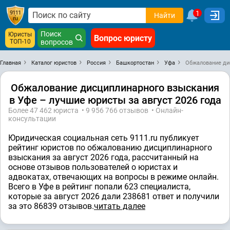
1
Найти
Поиск
Юристы
Вопрос юристу
ТОП-10
вопросов
Главная
Каталог юристов
Россия
Башкортостан
Уфа
Обжалование ди
Обжалование дисциплинарного взыскания
в Уфе – лучшие юристы за август 2026 года
Более 47 462 юристa • 9 956 766 отзывов • Онлайн-
консультации
Юридическая социальная сеть 9111.ru публикует
рейтинг юристов по обжалованию дисциплинарного
взыскания за август 2026 года, рассчитанный на
основе отзывов пользователей о юристах и
адвокатах, отвечающих на вопросы в режиме онлайн.
Всего в Уфе в рейтинг попали 623 специалистa,
которые за август 2026 дали 238681 ответ и получили
за это 86839 отзывов.
читать далее