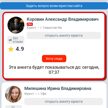
Задать вопрос всем юристам сайта
Коровин Александр Владимирович
PRO
Юрист
г. Гаврилов-Ям
открыть анкету юриста
263
отзывa
4.9
Хочу сюда
Эта анкета будет показываться до: сегодня,
07:37
Милешина Ирина Владимировна
Юрист
г. Уфа
открыть анкету юриста
21