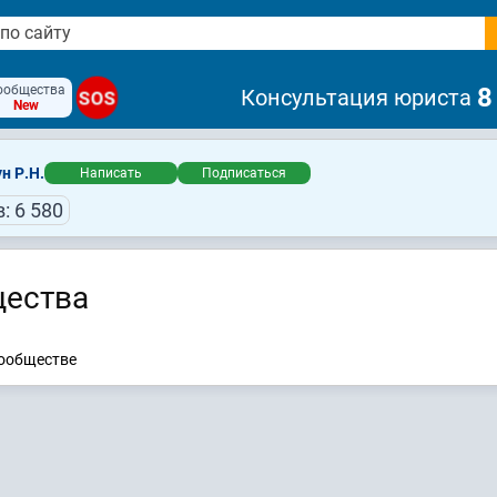
ообщества
8
Консультация юриста
SOS
New
н Р.Н.
Написать
Подписаться
: 6 580
ества
сообществе