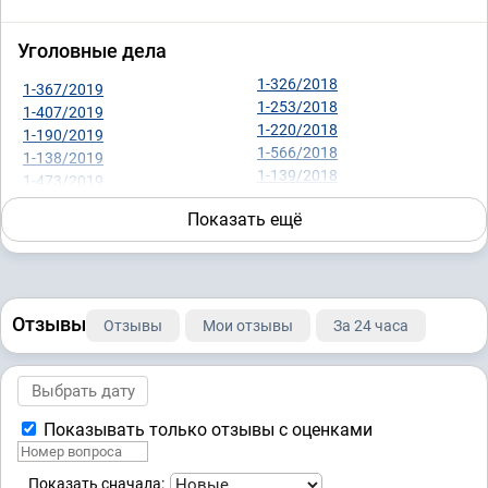
Уголовные дела
1-326/2018
1-367/2019
1-253/2018
1-407/2019
1-220/2018
1-190/2019
1-566/2018
1-138/2019
1-139/2018
1-473/2019
1-254/2018
1-135/2019
Показать ещё
1-112/2018
1-170/2019
1-433/2017
1-170/2019
1-424/2017
1-170/2019
1-300/2017
1-56/2019 (1-576/2018;)
1-523/2017
1-133/2019
Отзывы
Отзывы
Мои отзывы
За 24 часа
1-529/2017
1-509/2018
1-481/2017
1-38/2018 (1-506/2017;)
1-453/2018
Показывать только отзывы с оценками
Показать сначала: