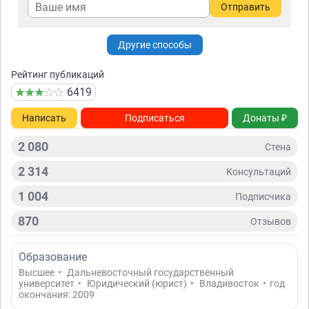
Отправить
Другие способы
Рейтинг публикаций
6419
Написать
Подписаться
Донаты ₽
2 080
Стена
2 314
Консультаций
1 004
Подписчикa
870
Отзывов
Образование
Высшее
•
Дальневосточный государственный
университет
•
Юридический (юрист)
•
Владивосток
•
год
окончания: 2009