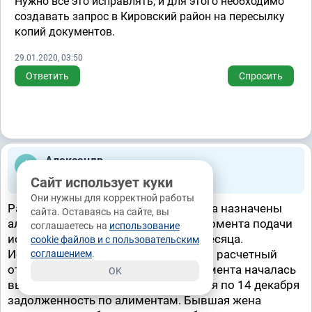
Нужно всё это исправлять, и для этого необходимо
создавать запрос в Кировский район на пересылку
копий документов.
29.01.2020, 03:50
Ответить
Спросить
Александр
Задано вопросов 1
, из них
VIP
- 0
Сайт использует куки
Владивосток, 18.12.2018, 06:51
Они нужны для корректной работы
Развелись с женой, по решению суда назначены
сайта. Оставаясь на сайте, вы
алименты в размере 50% от ЗП. С момента подачи
соглашаетесь на
использование
иска до решения суда прошло 1,5 месяца.
cookie файлов и с пользовательским
Исполнительный лист предъявлен в расчетный
соглашением
.
отдел 14 декабря 2018 г. С этого момента началась
OK
выплата алиментов. Т.е. с 26 октября по 14 декабря
задолженность по алиментам. Бывшая жена