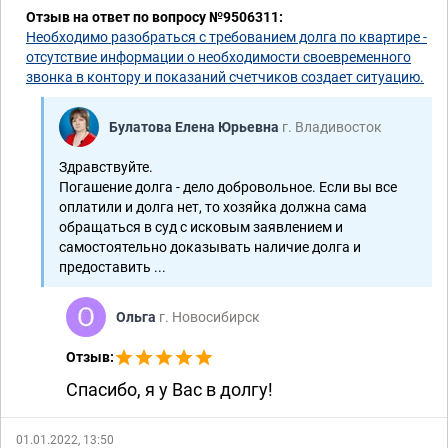
Отзыв на ответ по вопросу №9506311:
М-4061/2018
2-757/2019 (2-4695/2018;) ~
Необходимо разобраться с требованием долга по квартире -
отсутствие информации о необходимости своевременного
звонка в контору и показаний счетчиков создает ситуацию.
Наследство
2-631/2018 ~ М-128/2018
Булатова Елена Юрьевна
г. Владивосток
Здравствуйте.
Погашение долга - дело добровольное. Если вы все
оплатили и долга нет, то хозяйка должна сама
обращаться в суд с исковым заявлением и
самостоятельно доказывать наличие долга и
предоставить ...
Ольга
г. Новосибирск
Отзыв:
Спасибо, я у Вас в долгу!
01.01.2022, 13:50