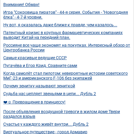
Внимание! Обман!
Игра "Сокровища пиратов" - 44-я серия. События - "Новогодняя
ёлка" - 4-7-й уровни.
Ну вот, я оказалась даже ближе к правде, чем казалось...
Патентный кризис в крупных фармацевтических компаниях
выводит Китай на передний план.
Россияне все чаще экономят на покупках. Интересный обзор от
Центробанка России
Самые красивые ведущие СССР
Пугачёва и Егор Крид. Сравните сами
Когда самолёт стал пилотом: невероятные истории советского
МиГ-23 и американского F-106 без экипажей
Почему зенитку называют зениткой
Судьба нас цепляет звеньями в цепи... Дубль 2
❤️☺️ Превращение в принцессу!
После объявления воздушной тревоги в жилом доме Твери
раздался взрыв
Счастье у каждого живёт внутри... Дубль 2
Виртуальное путешествие - город Армавир