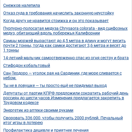
Снежков налепила
Отказ суда в требования начислить законную неустойку
Когда другу не нравится стрижка и он это показывает
Пурпурно-полосатая медуза Chrysaora colorata - вид сцифозных
медуз, обитающий вдоль побережья Калифорнии
Самцы моржей вырастают до 4,5 метра в длину и могут весить
почти 2 тонны, тогда как самки достигают 3,6 метра и весят до
1 тонны
14-летний мальчик самоотверженно спас из огня сестру и брата
Стифодон кобальтовый
Сан-Теодоро — уголок рая на Сардинии, где море сливается с
небом.
Ты не в ловушке — ты просто ещё не придумал выход
Депутаты от партии КПРФ предложили сократить рабочий день
россиян до шести часов.Изменения предлагается закрепить в
Трудовом кодексе
Энергетик из аптеки своими руками
Своровать 336 000, чтобы получить 2000 рублей. Печальный
итог игры в лотерею
Профилактика дешевле и приятнее лечения