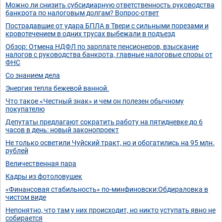
Можно ли снизить субсидиарную ответственность руководства
банкрота по налоговым долгам? Вопрос-ответ
Пострадавшие от удара БПЛА в Твери с сильными порезами и
кровотечением в одних трусах выбежали в подъезд
Обзор: Отмена НДФЛ по зарплате пенсионеров, взыскание
налогов с руководства банкрота, главные налоговые споры от
ФНС
Со знанием дела
Энергия тепла бежевой ванной.
Что такое «Честный знак» и чем он полезен обычному
покупателю
Депутаты предлагают сократить работу на пятидневке до 6
часов в день: новый законопроект
Не только осветили Чуйский тракт, но и обогатились на 95 млн.
рублей
Величественная пара
Кадры из фотоловушек
«Финансовая стабильность» по-минфиновски:Обдираловка в
чистом виде
Непонятно, что там у них происходит, но никто уступать явно не
собирается