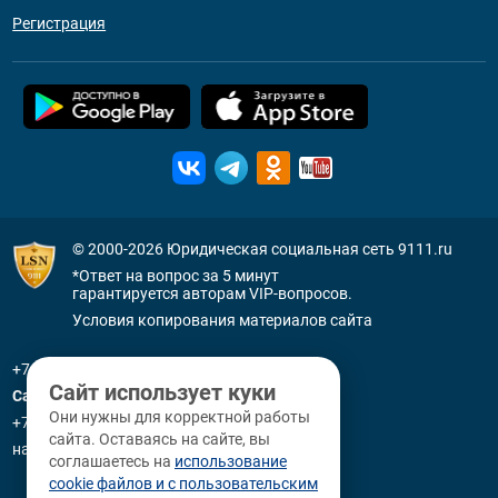
Регистрация
© 2000-2026
Юридическая социальная сеть 9111.ru
*Ответ на вопрос за 5 минут
гарантируется авторам VIP-вопросов.
Условия копирования материалов сайта
+7 (800) 505-91-11
Сайт использует куки
Санкт-Петербург
Они нужны для корректной работы
+7 (812) 336-92-64
сайта. Оставаясь на сайте, вы
наб. р. Фонтанки, д. 59
соглашаетесь на
использование
cookie файлов и с пользовательским