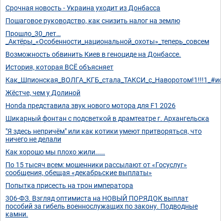
Срочная новость - Украина уходит из Донбасса
Пошаговое руководство, как снизить налог на землю
Прошло_30_лет…
_Актёры_«Особенности_национальной_охоты»_теперь_совсем
Возможность обвинить Киев в геноциде на Донбассе.
История, которая ВСЁ объясняет
Как_Шпионская_ВОЛГА_КГБ_стала_ТАКСИ_с_Наворотом!1!!!1_#ис
Жёстче, чем у Долиной
Honda представила звук нового мотора для F1 2026
Шикарный фонтан с подсветкой в драмтеатре г. Архангельска
"Я здесь непричём" или как котики умеют притворяться, что
ничего не делали
Как хорошо мы плохо жили.....
По 15 тысяч всем: мошенники рассылают от «Госуслуг»
сообщения, обещая «декабрьские выплаты»
Попытка присесть на трон императора
306-ФЗ. Взгляд оптимиста на НОВЫЙ ПОРЯДОК выплат
пособий за гибель военнослужащих по закону. Подводные
камни.