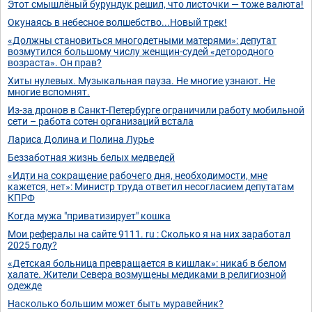
Этот смышлёный бурундук решил, что листочки — тоже валюта!
Окунаясь в небесное волшебство...Новый трек!
«Должны становиться многодетными матерями»: депутат
возмутился большому числу женщин-судей «детородного
возраста». Он прав?
Хиты нулевых. Музыкальная пауза. Не многие узнают. Не
многие вспомнят.
Из-за дронов в Санкт-Петербурге ограничили работу мобильной
сети – работа сотен организаций встала
Лариса Долина и Полина Лурье
Беззаботная жизнь белых медведей
«Идти на сокращение рабочего дня, необходимости, мне
кажется, нет»: Министр труда ответил несогласием депутатам
КПРФ
Когда мужа "приватизирует" кошка
Мои рефералы на сайте 9111. ru : Сколько я на них заработал
2025 году?
«Детская больница превращается в кишлак»: никаб в белом
халате. Жители Севера возмущены медиками в религиозной
одежде
Насколько большим может быть муравейник?