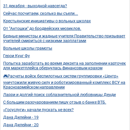
31 декабря - выходной навсегда?
Сейчас посчитаем, сколько вы съели...
Крестьянские инициативы о вольных школах
От "Антошки" до бродвейских мюзиклов.
Бедные министры и жадные учителя:Правительство призывает
учителей смириться с низкими зарплатами
Вольные школы грамоты
Герои Кунг Фу
Попытка заработать во время декрета на заполнении карточек
для маркетплейса обернулась финансовым крахом
🎮Расчеты войск беспилотных систем группировки «Центр»
уничтожили живую силу и роботизированный комплекс ВСУ на
Красноармейском направлении
Ларри и долгий поиск соблазнительной любовницы Денди
С большим разочарованием пишу отзыв о банке ВТБ.
«Госуслуги» начали пускать не всех?
Дана Дилейни - 19
Дана Дилейни - 20