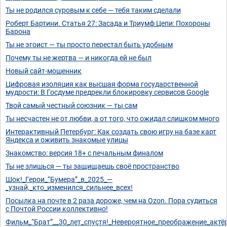
Ты не родился суровым к себе — тебя таким сделали
Роберт Бартини. Статья 27: Засада и Триумф Цепи: Похороны
Барона
Ты не эгоист — ты просто перестал быть удобным
Почему ты не жертва — и никогда ей не был
Новый сайт-мошенник
Цифровая изоляция как высшая форма государственной
мудрости: В Госдуме предрекли блокировку сервисов Google
Твой самый честный союзник — ты сам
Ты несчастен не от любви, а от того, что ожидал слишком много
Интерактивный Петербург: Как создать свою игру на базе карт
Яндекса и оживить знакомые улицы
Знакомство: версия 18+ с печальным финалом
Ты не злишься — ты защищаешь своё пространство
Шок!_Герои_“Бумера”_в_2025_—
_узнай,_кто_изменился_сильнее_всех!
Посылка на почте в 2 раза дороже, чем на Ozon. Пора судиться
с Почтой России коллективно!
Фильм_“Брат”__30_лет_спустя!_Невероятное_преображение_актё