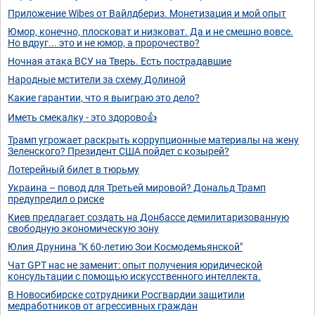
Приложение Wibes от Вайлдбериз. Монетизация и мой опыт
Юмор, конечно, плосковат и низковат. Да и не смешно вовсе.
Но вдруг... это и не юмор, а пророчество?
Ночная атака ВСУ на Тверь. Есть пострадавшие
Народные мстители за схему Долиной
Какие гарантии, что я выиграю это дело?
Иметь смекалку - это здорово👍
Трамп угрожает раскрыть коррупционные материалы на жену
Зеленского? Президент США пойдет с козырей?
Лотерейный билет в тюрьму
Украина – повод для Третьей мировой? Дональд Трамп
предупредил о риске
Киев предлагает создать на Донбассе демилитаризованную
свободную экономическую зону
Юлия Друнина "К 60-летию Зои Космодемьянской"
Чат GPT нас не заменит: опыт получения юридической
консультации с помощью искусственного интеллекта.
В Новосибирске сотрудники Росгвардии защитили
медработников от агрессивных граждан