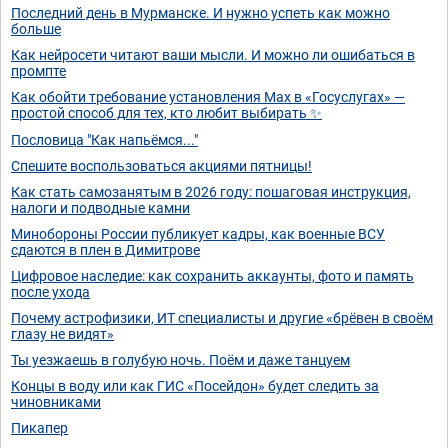
Последний день в Мурманске. И нужно успеть как можно
больше
Как нейросети читают ваши мысли. И можно ли ошибаться в
промпте
Как обойти требование установления Max в «Госуслугах» —
простой способ для тех, кто любит выбирать ✨
Пословица "Как напьёмся..."
Спешите воспользоваться акциями пятницы!
Как стать самозанятым в 2026 году: пошаговая инструкция,
налоги и подводные камни
Минобороны России публикует кадры, как военные ВСУ
сдаются в плен в Димитрове
Цифровое наследие: как сохранить аккаунты, фото и память
после ухода
Почему астрофизики, ИТ специалисты и другие «брёвен в своём
глазу не видят»
Ты уезжаешь в голубую ночь. Поём и даже танцуем
Концы в воду или как ГИС «Посейдон» будет следить за
чиновниками
Пикапер