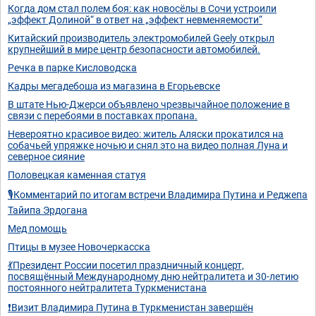
Когда дом стал полем боя: как новосёлы в Сочи устроили
„эффект Долиной“ в ответ на „эффект невменяемости“
Китайский производитель электромобилей Geely открыл
крупнейший в мире центр безопасности автомобилей.
Речка в парке Кисловодска
Кадры мегадебоша из магазина в Егорьевске
В штате Нью-Джерси объявлено чрезвычайное положение в
связи с перебоями в поставках пропана.
Невероятно красивое видео: житель Аляски прокатился на
собачьей упряжке ночью и снял это на видео полная Луна и
северное сияние
Половецкая каменная статуя
🎙Комментарий по итогам встречи Владимира Путина и Реджепа
Тайипа Эрдогана
Мед помощь
Птицы в музее Новочеркасска
💃Президент России посетил праздничный концерт,
посвящённый Международному дню нейтралитета и 30-летию
постоянного нейтралитета Туркменистана
❗Визит Владимира Путина в Туркменистан завершён