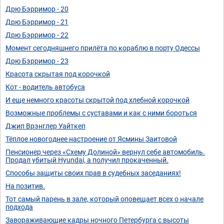
Дрю Бэрримор - 20
Дрю Бэрримор - 21
Дрю Бэрримор - 22
Момент сегодняшнего прилёта по кораблю в порту Одессы
Дрю Бэрримор - 23
Красота скрытая под корочкой
Кот - водитель автобуса
И еще немного красоты скрытой под хлебной корочкой
Возможные проблемы с суставами и как с ними бороться
Джип Врэнглер Уайткеп
Тёплое новогоднее настроение от Ясмины Заитовой
Пенсионер через «Схему Долиной» вернул себе автомобиль.
Продал убитый Hyundai, а получил прокаченный.
Способы защиты своих прав в судебных заседаниях!
На позитив.
Тот самый парень в зале, который оповещает всех о начале
подхода
Завораживающие кадры ночного Петербурга с высоты