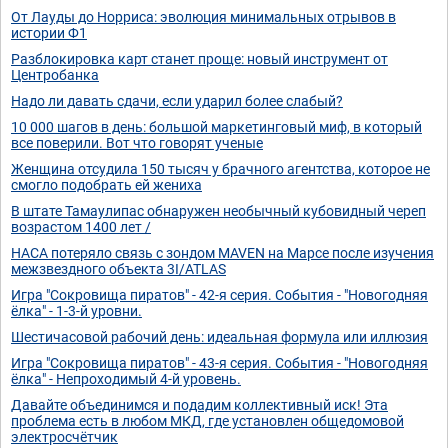
От Лауды до Норриса: эволюция минимальных отрывов в
истории Ф1
Разблокировка карт станет проще: новый инструмент от
Центробанка
Надо ли давать сдачи, если ударил более слабый?
10 000 шагов в день: большой маркетинговый миф, в который
все поверили. Вот что говорят ученые
Женщина отсудила 150 тысяч у брачного агентства, которое не
смогло подобрать ей жениха
В штате Тамаулипас ​​обнаружен необычный кубовидный череп
возрастом 1400 лет /
НАСА потеряло связь с зондом MAVEN на Марсе после изучения
межзвездного объекта 3I/ATLAS
Игра "Сокровища пиратов" - 42-я серия. События - "Новогодняя
ёлка" - 1-3-й уровни.
Шестичасовой рабочий день: идеальная формула или иллюзия
Игра "Сокровища пиратов" - 43-я серия. События - "Новогодняя
ёлка" - Непроходимый 4-й уровень.
Давайте объединимся и подадим коллективный иск! Эта
проблема есть в любом МКД, где установлен общедомовой
электросчётчик