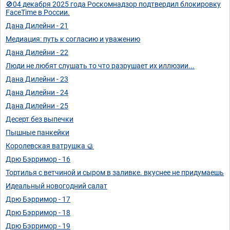
🚫04 декабря 2025 года Роскомнадзор подтвердил блокировку
FaceTime в России.
Дана Дилейни - 21
Медиация: путь к согласию и уважению
Дана Дилейни - 22
Люди не любят слушать то что разрушает их иллюзии...
Дана Дилейни - 23
Дана Дилейни - 24
Дана Дилейни - 25
Десерт без выпечки
Пышные панкейки
Королевская ватрушка 🥮
Дрю Бэрримор - 16
Тортилья с ветчиной и сыром в заливке. вкуснее не придумаешь
Идеальный новогодний салат
Дрю Бэрримор - 17
Дрю Бэрримор - 18
Дрю Бэрримор - 19