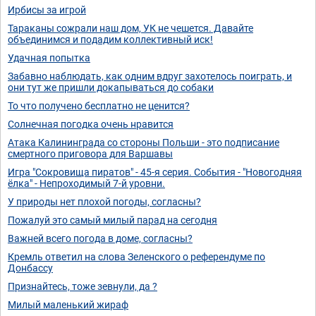
Ирбисы за игрой
Тараканы сожрали наш дом, УК не чешется. Давайте
объединимся и подадим коллективный иск!
Удачная попытка
Забавно наблюдать, как одним вдруг захотелось поиграть, и
они тут же пришли докапываться до собаки
То что получено бесплатно не ценится?
Солнечная погодка очень нравится
Атака Калининграда со стороны Польши - это подписание
смертного приговора для Варшавы
Игра "Сокровища пиратов" - 45-я серия. События - "Новогодняя
ёлка" - Непроходимый 7-й уровни.
У природы нет плохой погоды, согласны?
Пожалуй это самый милый парад на сегодня
Важней всего погода в доме, согласны?
Кремль ответил на слова Зеленского о референдуме по
Донбассу
Признайтесь, тоже зевнули, да ?
Милый маленький жираф