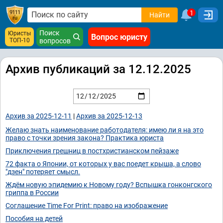
1
Найти
Поиск
Юристы
Вопрос юристу
ТОП-10
вопросов
Архив публикаций за 12.12.2025
Архив за 2025-12-11
|
Архив за 2025-12-13
Желаю знать наименование работодателя: имею ли я на это
право с точки зрения закона? Практика юриста
Приключения грешниц в постхристианском пейзаже
72 факта о Японии, от которых у вас поедет крыша, а слово
"дзен" потеряет смысл.
Ждём новую эпидемию к Новому году? Вспышка гонконгского
гриппа в России
Соглашение Time For Print: право на изображение
Пособия на детей