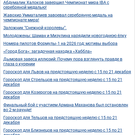
Абдумалик Халоков завершил Чемпионат мира IBA с
серебряной медалью!
Жавохир Умматалиев завоевал серебряную медаль на
чемпионате мира!
Заложник "Снежной королевы".
Молодожены: Шаман и Мизулина нарядили новогоднюю ёлку
Номера пилотов Формулы‑1 на 2026 год: мотивы выбора
«Город Бога»: загадочная находка «Хаббла»
Дымовая завеса иллюзий: Почему пора взглянуть правде в
глаза о курении
Гороскоп для Львов на предстоящую неделю с 15 по 21 декабря
Гороскоп для Стрельцов на предстоящую неделю с 15 по 21
декабря
Гороскоп для Козерогов на предстоящую неделю с 15 по 21
декабря
Финальный бой с участием Армана Маханова был остановлен
во 2-м раунде!
Гороскоп для Тельцов на предстоящую неделю с 15 по 21
декабря
Гороскоп для Близнецов на предстоящую неделю с 15 по 21
декабря