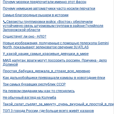
Почему моряки предпочитали именно этот фасон
Почему немецкие автоматчики часто носили перчатки
Самые благородные рыцари в истории
📞Связисты группировки войск «Восток» обеспечили
устойчивую связь штурмовым группам в районе Гуляйполя
Запорожской области
Существует ли оно - НЛО?
Новые изображения, полученные с помощью телескопа Gemini
North, показывают зеленоватое свечение 3I/ATLAS
У_какой_нации_самые_красивые_девушки_в_мире
МИД напуган: враги могут поссорить россиян. Причина - дело
Долиной
Простая_бабушка_держала_в_страхе_всю_деревню
Как дальнобойщики превращали камазы в новогодние ёлки
Три самых бухавших республик СССР
На первом свидании мы как-то стеснялись
Не обычный взгляд на Колумба
Такой_салат_съедят_за_минуту,_очень_вкусный_и_простой_в_пр
ТОП 3 города России, где больше всего живёт казахов