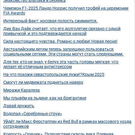
Знакомство альпаки и ребенка
Чемпион F1‑2025 Ландо Норрис получил трофей на церемонии
FIA Awards
Интересный факт: носовая полость сжимается.
Дик Ван Дайк считает, что его долголетие связано с одной
привычкой, и это подтверждается наукой
Сила настоящего чувства. Романс о любви! Новая песня!
Австралийским детям теперь запрещено пользоваться
социальными сетями. Эти страны могут стать следующими.
Для тех, кто не знал, у белух эта часть головы мягкая, что
делает её отличным антистрессом
На что похожи севастопольские лужи!?Крым 2025
Смогут ли медвежата подняться наверх
Миражи Каралеза
Мы плывём на льдине, как на бригантине
Давай дружить
Водопад «Серебряные струи»
Уйдёт ли Макс Ферстаппен из Red Bull в рамках массового ухода
сотрудников
Крепость «Орешек». Путешествие сквозь века Древняя