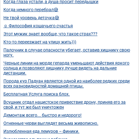
Когда глаза устали, а душа просит передышки
Когда немного перебрал😅
Не твой уровень деточка😅
☺️ Философия кошачьего счастья
Этот мужик знает вообще, что такое страх???
Кто-то переезжает на улицу жить)))
Палочник в случае опасности убегает, оставив хищнику свою
ногу.
Черные линии на морде гепарда уменьшают действия яркого
солнца и позволяют хищнику лучше видеть на дальние
дистанции.
Порода кур Падуан является одной из наиболее редких среди
всех разновидностей домашней птицы.
Бесплатная Услуга поиска блох.
Всушник отдал нацистское привествие дрону, приняв его за
свой, и тут же был уничтожен
Демонтаж всего... быстро и недорого!
Огненные черви выглядят весьма живописно.
Излюбленная еда лемуров – финики.