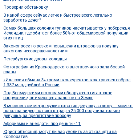
Проверил обстановку
В какой сфере сейчас легче и быстрее всего легально
заработать денег?
Самая большая колония тупиков насчитывается у побережья
Исландии, где обитает более 50% от общемировой популяции
этих птиц
Законопроект о резком повышении штрафов за покупку
алкоголя несовершеннолетним
Петербургские дворы-колодцы
Фотографии из Краснодарского выставочного зала боевой
славы
«Иллюзия обмана 3» громит конкурентов: как триквел собрал
1,387 млрд рублей в России
Под Бермудскими островами обнаружено гигантское
сооружение, не имеющее аналогов на Земле
В московском метро мужик схватил девушку за жопу — момент
попал на видео, но пока штраф в 25 000 получила только
девушка, за препятствие проходу
Афоризмы и анекдоты про деньги - 11
Юрист объяснил, могут ли вас уволить за отказ идти на
корпоратив