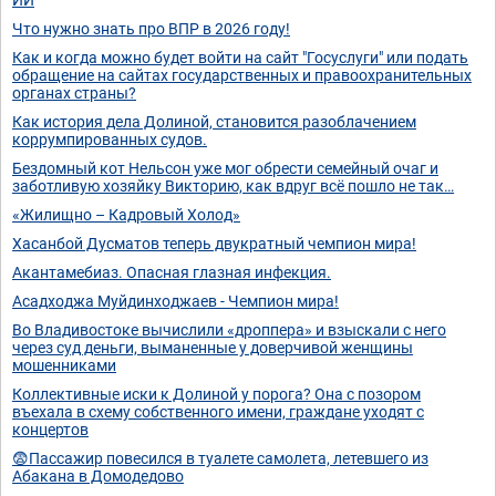
Что нужно знать про ВПР в 2026 году!
Как и когда можно будет войти на сайт "Госуслуги" или подать
обращение на сайтах государственных и правоохранительных
органах страны?
Как история дела Долиной, становится разоблачением
коррумпированных судов.
Бездомный кот Нельсон уже мог обрести семейный очаг и
заботливую хозяйку Викторию, как вдруг всё пошло не так…
«Жилищно – Кадровый Холод»
Хасанбой Дусматов теперь двукратный чемпион мира!
Акантамебиаз. Опасная глазная инфекция.
Асадходжа Муйдинходжаев - Чемпион мира!
Во Владивостоке вычислили «дроппера» и взыскали с него
через суд деньги, выманенные у доверчивой женщины
мошенниками
Коллективные иски к Долиной у порога? Она с позором
въехала в схему собственного имени, граждане уходят с
концертов
😨Пассажир повесился в туалете самолета, летевшего из
Абакана в Домодедово