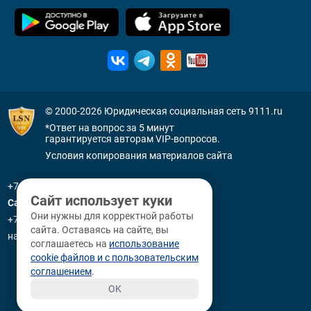
© 2000-2026
Юридическая социальная сеть 9111.ru
*Ответ на вопрос за 5 минут
гарантируется авторам VIP-вопросов.
Условия копирования материалов сайта
+7 (800) 505-91-11
Сайт использует куки
Санкт-Петербург
Они нужны для корректной работы
+7 (812) 336-92-64
сайта. Оставаясь на сайте, вы
наб. р. Фонтанки, д. 59
соглашаетесь на
использование
cookie файлов и с пользовательским
соглашением
.
OK