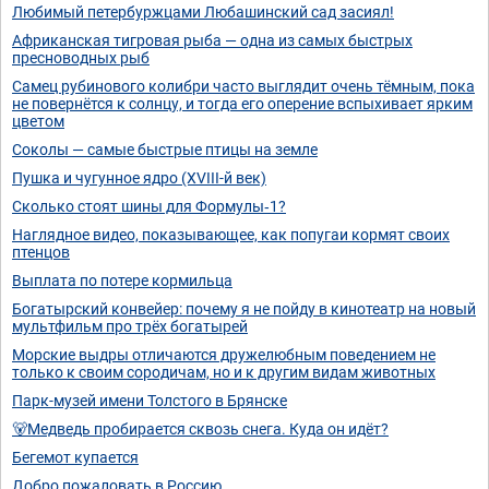
Любимый петербуржцами Любашинский сад засиял!
Африканская тигровая рыба — одна из самых быстрых
пресноводных рыб
Самец рубинового колибри часто выглядит очень тёмным, пока
не повернётся к солнцу, и тогда его оперение вспыхивает ярким
цветом
Соколы — самые быстрые птицы на земле
Пушка и чугунное ядро (XVIII-й век)
Сколько стоят шины для Формулы‑1?
Наглядное видео, показывающее, как попугаи кормят своих
птенцов
Выплата по потере кормильца
Богатырский конвейер: почему я не пойду в кинотеатр на новый
мультфильм про трёх богатырей
Морские выдры отличаются дружелюбным поведением не
только к своим сородичам, но и к другим видам животных
Парк-музей имени Толстого в Брянске
🐻Медведь пробирается сквозь снега. Куда он идёт?
Бегемот купается
Добро пожаловать в Россию