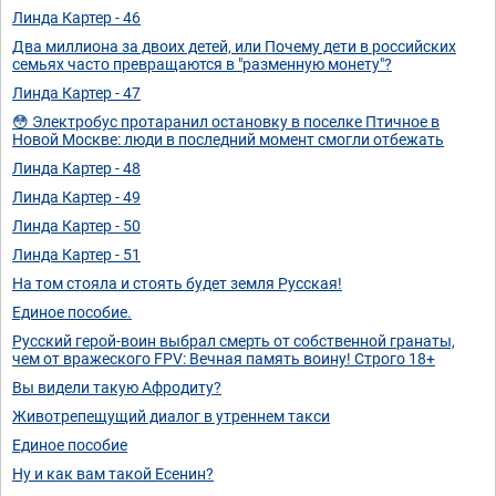
Линда Картер - 46
Два миллиона за двоих детей, или Почему дети в российских
семьях часто превращаются в "разменную монету"?
Линда Картер - 47
😳 Электробус протаранил остановку в поселке Птичное в
Новой Москве: люди в последний момент смогли отбежать
Линда Картер - 48
Линда Картер - 49
Линда Картер - 50
Линда Картер - 51
На том стояла и стоять будет земля Русская!
Единое пособие.
Русский герой-воин выбрал смерть от собственной гранаты,
чем от вражеского FPV: Вечная память воину! Строго 18+
Вы видели такую Афродиту?
Животрепещущий диалог в утреннем такси
Единое пособие
Ну и как вам такой Есенин?