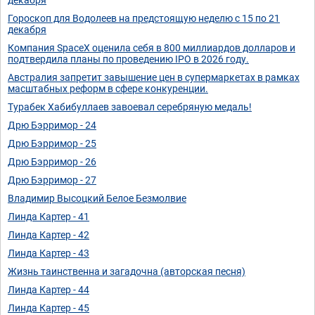
Гороскоп для Водолеев на предстоящую неделю с 15 по 21
декабря
Компания SpaceX оценила себя в 800 миллиардов долларов и
подтвердила планы по проведению IPO в 2026 году.
Австралия запретит завышение цен в супермаркетах в рамках
масштабных реформ в сфере конкуренции.
Турабек Хабибуллаев завоевал серебряную медаль!
Дрю Бэрримор - 24
Дрю Бэрримор - 25
Дрю Бэрримор - 26
Дрю Бэрримор - 27
Владимир Высоцкий Белое Безмолвие
Линда Картер - 41
Линда Картер - 42
Линда Картер - 43
Жизнь таинственна и загадочна (авторская песня)
Линда Картер - 44
Линда Картер - 45