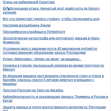
Осень на набережной Саратова
🙀🦜Воздушная атака: пернатый дуэт довёл кота до белого
каления
Вот что предстоит сделать гусёнку, чтобы продолжить род
Наследие волшебника Денди
Пискарёвское кладбище в Петербурге
Экологическая катастрофа или круговорот дерьма в Наро-
Фоминске.
Уголовное дело о хищении почти 40 миллионов рублей по
государственному оборонному заказу Росгвардии
Купил «Мерседес»: теперь ни денег, ни машины…
Скрипка в городе: пасхальный сюрприз во время прогулки по
Минску
Во Франции машина протаранила стеклянную стену и упала в
бассейн: удалось спасти 5 летнюю девочку и женщину с
машины
Прогноз-Расклад на Таро на декабрь
Кибербезопасность и локализация данных: Примеры в России и
Китае
Защита данных в эпоху искусственного интеллекта: Регулации
ИИ