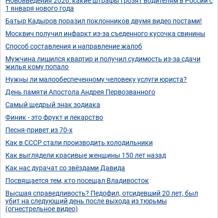
Нововведения 2026: какие штрафы грозят водителям в России с
1 января нового года
Батыр Кадыров поразил поклонников двумя видео постами!
Москвич получил инфаркт из-за съеденного кусочка свинины
Способ составления и направление жалоб
Мужчина лишился квартир и получил судимость из-за сдачи
жилья кому попало
Нужны ли малообеспеченному человеку услуги юриста?
День памяти Апостола Андрея Первозванного
Самый щедрый знак зодиака
Финик - это фрукт и лекарство
Песня-привет из 70-х
Как в СССР стали производить холодильники
Как выглядели красивые женщины 150 лет назад
Как нас дурачат со звёздами Давида
Посвящается тем, кто посещал Владивосток
Высшая справедливость? Педофил, отсидевший 20 лет, был
убит на следующий день после выхода из тюрьмы
(огнестрельное видео)