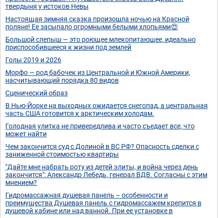
твердыня у истоков Невы
Настоящая зимняя сказка произошла ночью на Красной
поляне! Ее засыпало огромными белыми хлопьями😍
Большой слепыш — это роющее млекопитающее, идеально
приспособившееся к жизни под землей
Голы 2019 и 2026
Морфо — род бабочек из Центральной и Южной Америки,
насчитывающий порядка 80 видов
Сценический образ
В Нью-Йорке на выходных ожидается снегопад, а центральная
часть США готовится к арктическим холодам.
Голодная улитка не привередлива и часто съедает все, что
может найти
Чем закончится суд с Долиной в ВС РФ? Опасность сделки с
заниженной стоимостью квартиры
"Дайте мне набрать роту из детей элиты, и война через день
закончится": Александр Лебедь, генерал ВДВ. Согласны с этим
мнением?
Гидромассажная душевая панель – особенности и
преимущества Душевая панель с гидромассажем крепится в
душевой кабине или над ванной. При ее установке в