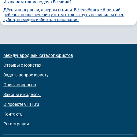
И как вам такая подача Есенина?
Дёсны почернели, а нервы сгнили. В Челябинске 6-летний
ребёнок после лечения у стоматолога чуть не лишился всех
зубов, но медик избежала наказания
Международный каталог юристов
Отзывы о юристах
Задать вопрос юристу
Поиск вопросов
Законы и кодексы
О проекте 9111.ru
Контакты
Регистрация