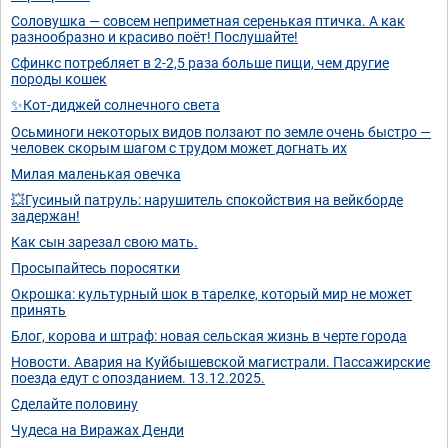
Соловушка — совсем неприметная серенькая птичка. А как
разнообразно и красиво поёт! Послушайте!
Сфинкс потребляет в 2-2,5 раза больше пищи, чем другие
породы кошек
✨Кот-диджей солнечного света
Осьминоги некоторых видов ползают по земле очень быстро —
человек скорым шагом с трудом может догнать их
Милая маленькая овечка
💥Гусиный патруль: нарушитель спокойствия на вейкборде
задержан!
Как сын зарезал свою мать.
Просыпайтесь поросятки
Окрошка: культурный шок в тарелке, который мир не может
принять
Блог, корова и штраф: новая сельская жизнь в черте города
Новости. Авария на Куйбышевской магистрали. Пассажирские
поезда едут с опозданием. 13.12.2025.
Сделайте половину
Чудеса на Виражах Денди