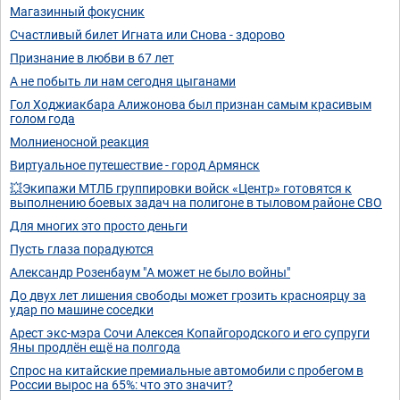
Магазинный фокусник
Счастливый билет Игната или Снова - здорово
Признание в любви в 67 лет
А не побыть ли нам сегодня цыганами
Гол Ходжиакбара Алижонова был признан самым красивым
голом года
Молниеносной реакция
Виртуальное путешествие - город Армянск
💥Экипажи МТЛБ группировки войск «Центр» готовятся к
выполнению боевых задач на полигоне в тыловом районе СВО
Для многих это просто деньги
Пусть глаза порадуются
Александр Розенбаум "А может не было войны"
До двух лет лишения свободы может грозить красноярцу за
удар по машине соседки
Арест экс-мэра Сочи Алексея Копайгородского и его супруги
Яны продлён ещё на полгода
Спрос на китайские премиальные автомобили с пробегом в
России вырос на 65%: что это значит?