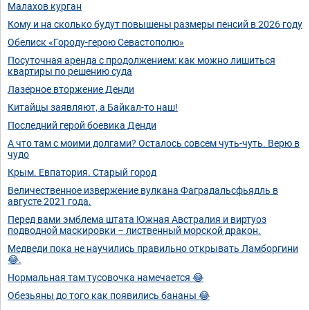
Малахов курган
Кому и на сколько будут повышены размеры пенсий в 2026 году
Обелиск «Городу-герою Севастополю»
Посуточная аренда с продолжением: как можно лишиться
квартиры по решению суда
Лазерное вторжение Денди
Китайцы заявляют, а Байкал-то наш!
Последний герой боевика Денди
А что там с моими долгами? Осталось совсем чуть-чуть. Верю в
чудо
Крым. Евпатория. Старый город
Величественное извержение вулкана Фаградальсфьядль в
августе 2021 года.
Перед вами эмблема штата Южная Австралия и виртуоз
подводной маскировки – лиственный морской дракон.
Медведи пока не научились правильно открывать Ламборгини
😂.
Нормальная там тусовочка намечается 😂
Обезьяны до того как появились бананы 😂