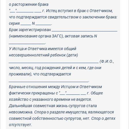
о расторжении брака
"___"__________ ____ г. Истец вступил в брак с Ответчиком,
что подтверждается свидетельством о заключении брака:
серия ______ N _________.
Брак зарегистрирован ______________________________________
(наименование органа ЗАГС), актовая запись N
_____________________.
У Истца и Ответчика имеется общий
несовершеннолетний ребенок (дети)
____________________________________________________ (Ф.И.О.,
число, месяц, год рождения детей и с кем, где они
проживали), что подтверждается
______________________________________________.
Брачные отношения между Истцом и Ответчиком
фактически прекращены с "___"________ ___ г. Общее
хозяйство с указанного времени не ведется.
Дальнейшая совместная жизнь супругов стала
невозможна. Спора о разделе имущества, являющегося
совместной собственностью супругов, нет. Спор о детях
отсутствует.