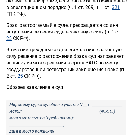
окончательной форме, если оно не было обжаловано
в апелляционном порядке (ч. 1 ст. 209, ч. 1 ст.
321
ГПК РФ).
Брак, расторгаемый в суде, прекращается со дня
вступления решения суда в законную силу (п. 1 ст.
25
СК РФ).
В течение трех дней со дня вступления в законную
силу решения о расторжении брака суд направляет
выписку из этого решения в орган ЗАГС по месту
государственной регистрации заключения брака (п.
2 ст.
25
СК РФ).
Образец заявления в суд:
Мировому судье судебного участка N __ г. _________________
Истец: __________________________________________ (Ф.И.О.)
место жительства (пребывания):
______________________________,
дата и место рождения: