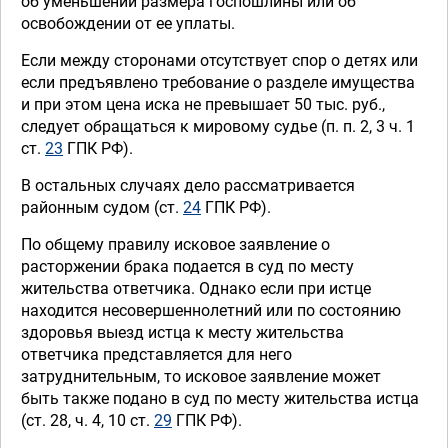
об уменьшении размера госпошлины или об
освобождении от ее уплаты.
Если между сторонами отсутствует спор о детях или
если предъявлено требование о разделе имущества
и при этом цена иска не превышает 50 тыс. руб.,
следует обращаться к мировому судье (п. п. 2, 3 ч. 1
ст.
23
ГПК РФ).
В остальных случаях дело рассматривается
районным судом (ст.
24
ГПК РФ).
По общему правилу исковое заявление о
расторжении брака подается в суд по месту
жительства ответчика. Однако если при истце
находится несовершеннолетний или по состоянию
здоровья выезд истца к месту жительства
ответчика представляется для него
затруднительным, то исковое заявление может
быть также подано в суд по месту жительства истца
(ст. 28, ч. 4, 10 ст.
29
ГПК РФ).