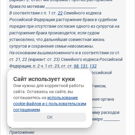
брака по мотивам ____________________________.
В соответствии с п. 1 ст.
22
Семейного кодекса
Российской Федерации расторжение брака в судебном
порядке при отсутствии согласия одного из супругов на
расторжение брака производится, если судом
установлено, что дальнейшая совместная жизнь
супругов и сохранение семьи невозможны.
На основании вышеизложенного и в соответствии со ст.
ст. 21, 22 (вариант: ст. 23) Семейного кодекса Российской
Федерации, п. 2 ч. 1 ст. 23, ст. ст.
98
,
131
,
132
Гражданского процессуального кодекса Российской
Сайт использует куки
Федерации, прошу:
Они нужны для корректной работы
1. Расторгнуть брак между Истцом и Ответчиком,
сайта. Оставаясь на сайте, вы
зарегистрированный "___"________ ___ г. в
соглашаетесь на
использование
_________________________________ (наименование органа
cookie файлов и с пользовательским
ЗАГС), актовая запись номер ___________________.
соглашением
.
2. Взыскать с Ответчика в пользу Истца сумму расходов
OK
на уплату государственной пошлины в размере _________
(________) рублей.
Приложение: