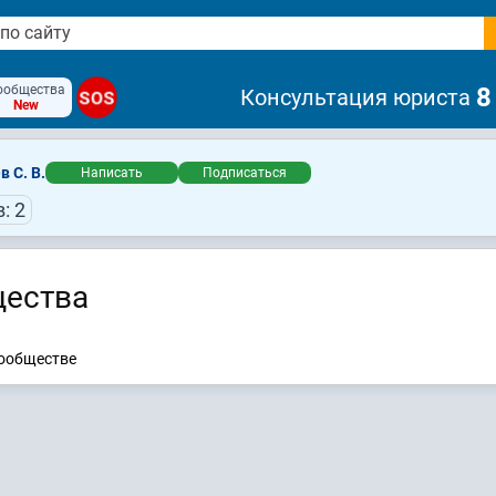
ообщества
8
Консультация юриста
SOS
New
в С. В.
Написать
Подписаться
: 2
ества
сообществе