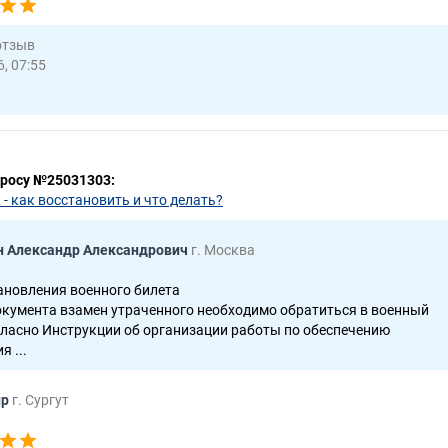
отзыв
, 07:55
просу №25031303:
 - как восстановить и что делать?
н Александр Александрович
г. Москва
ановления военного билета
окумента взамен утраченного необходимо обратиться в военный
гласно Инструкции об организации работы по обеспечению
 ...
ир
г. Сургут