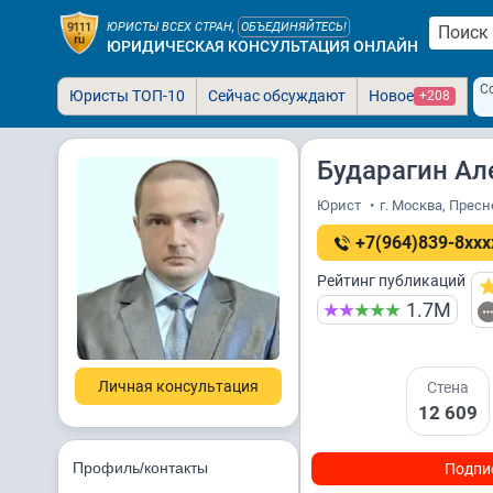
ЮРИСТЫ ВСЕХ СТРАН,
ОБЪЕДИНЯЙТЕСЬ!
ЮРИДИЧЕСКАЯ КОНСУЛЬТАЦИЯ ОНЛАЙН
С
Юристы ТОП-10
Сейчас обсуждают
Новое
+208
Бударагин Ал
Юрист
•
г. Москва, Пресн
+7(964)839-8xxx
Рейтинг публикаций
1.7М
Личная консультация
Стена
12 609
Профиль/контакты
Подпи