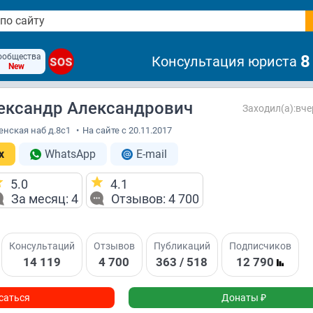
ообщества
8
Консультация юриста
SOS
New
ександр Александрович
Заходил(а):вче
енская наб д.8с1
•
На сайте с 20.11.2017
x
WhatsApp
E-mail
5.0
4.1
За месяц: 4
Отзывов: 4 700
Консультаций
Отзывов
Публикаций
Подписчиков
14 119
4 700
363 / 518
12 790
саться
Донаты ₽