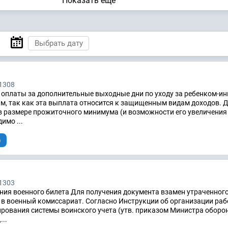
Показать ещё
1308
 оплаты за дополнительные выходные дни по уходу за ребенком-и
м, так как эта выплата относится к защищенным видам доходов. 
в размере прожиточного минимума (и возможности его увеличения 
имо ...
)
1303
ния военного билета Для получения документа взамен утраченног
 в военный комиссариат. Согласно Инструкции об организации раб
рования системы воинского учета (утв. приказом Министра оборо
...