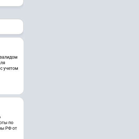
нвалидом
Для
с учетом
о
оты по
ны РФ от