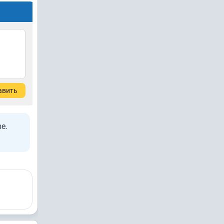
авить
е.