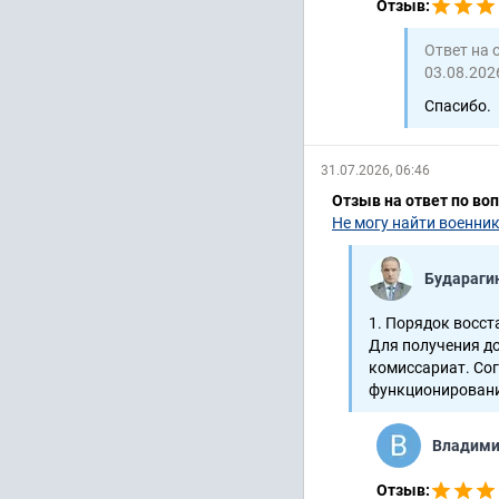
Отзыв:
Ответ на 
03.08.2026
Спасибо.
31.07.2026, 06:46
Отзыв на ответ по во
Не могу найти военник
Будараги
1. Порядок восст
Для получения д
комиссариат. Со
функционирования
Владим
Отзыв: