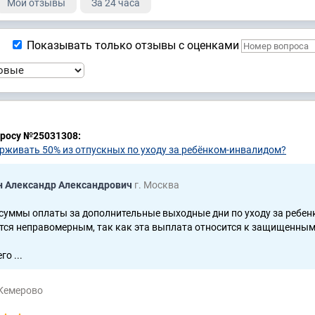
Мои отзывы
За 24 часа
Показывать только отзывы с оценками
просу №25031308:
ерживать 50% из отпускных по уходу за ребёнком-инвалидом?
н Александр Александрович
г. Москва
суммы оплаты за дополнительные выходные дни по уходу за ребен
тся неправомерным, так как эта выплата относится к защищенны
о ...
 Кемерово