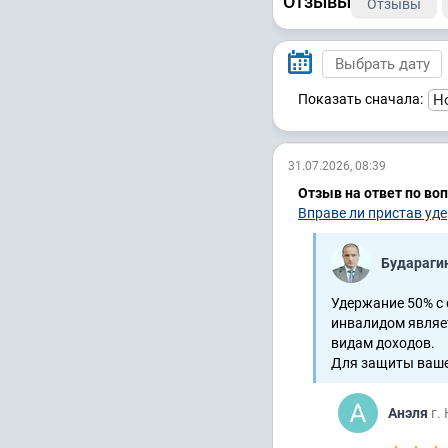
Отзывы
Отзывы
Показать сначала:
31.07.2026, 08:39
Отзыв на ответ по во
Вправе ли пристав уд
Будараги
Удержание 50% с 
инвалидом являе
видам доходов.
Для защиты вашег
Анэля
г.