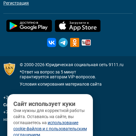
Регистрация
© 2000-2026
Юридическая социальная сеть 9111.ru
*Ответ на вопрос за 5 минут
гарантируется авторам VIP-вопросов.
Условия копирования материалов сайта
+7 (800) 505-91-11
Сайт использует куки
Санкт-Петербург
Они нужны для корректной работы
+7 (812) 336-92-64
сайта. Оставаясь на сайте, вы
наб. р. Фонтанки, д. 59
соглашаетесь на
использование
cookie файлов и с пользовательским
соглашением
.