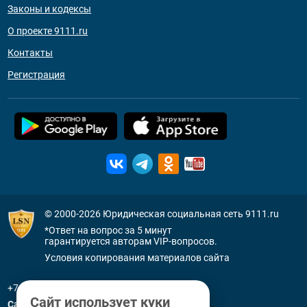
Законы и кодексы
О проекте 9111.ru
Контакты
Регистрация
© 2000-2026
Юридическая социальная сеть 9111.ru
*Ответ на вопрос за 5 минут
гарантируется авторам VIP-вопросов.
Условия копирования материалов сайта
+7 (800) 505-91-11
Сайт использует куки
Санкт-Петербург