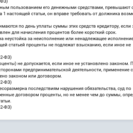
-ФЗ)
ерным пользованием его денежными средствами, превышают 
а 1 настоящей статьи, он вправе требовать от должника воз
маются по день уплаты суммы этих средств кредитору, если 
лен для начисления процентов более короткий срок.
ена неустойка за неисполнение или ненадлежащее исполнени
щей статьей проценты не подлежат взысканию, если иное не
42-ФЗ)
центы) не допускается, если иное не установлено законом. 
сторонами предпринимательской деятельности, применение 
рено законом или договором.
42-ФЗ)
есоразмерна последствиям нарушения обязательства, суд по
енные договором проценты, но не менее чем до суммы, опр
татьи.
42-ФЗ)