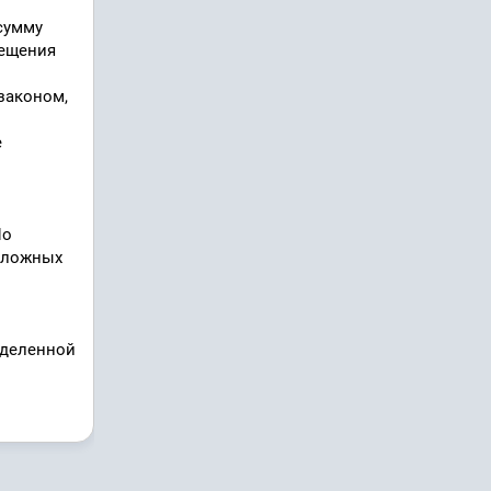
сумму
мещения
законом,
е
По
сложных
еделенной