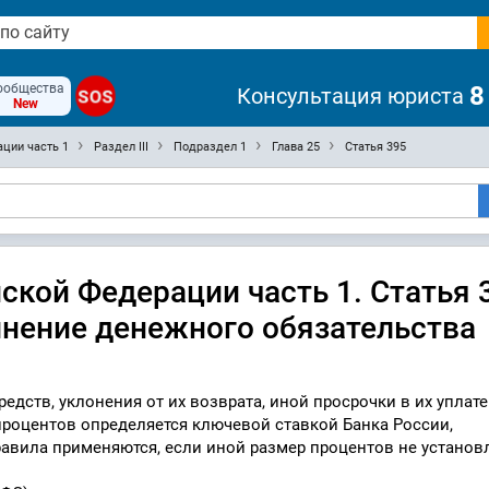
ообщества
8
Консультация юриста
SOS
New
ции часть 1
Раздел III
Подраздел 1
Глава 25
Статья 395
кой Федерации часть 1. Статья 
лнение денежного обязательства
едств, уклонения от их возврата, иной просрочки в их уплате
процентов определяется ключевой ставкой Банка России,
авила применяются, если иной размер процентов не установ