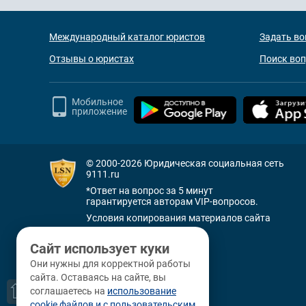
Международный каталог юристов
Задать во
Отзывы о юристах
Поиск во
Мобильное
приложение
© 2000-2026
Юридическая социальная сеть
9111.ru
*Ответ на вопрос за 5 минут
гарантируется авторам VIP-вопросов.
Условия копирования материалов сайта
+7 (800) 505-91-11
Сайт использует куки
Санкт-Петербург
Они нужны для корректной работы
+7 (812) 336-92-64
сайта. Оставаясь на сайте, вы
наб. р. Фонтанки, д. 59
⇧
соглашаетесь на
использование
cookie файлов и с пользовательским