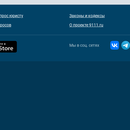
прос юристу
Законы и кодексы
просов
О проекте 9111.ru
Мы в соц. сетях