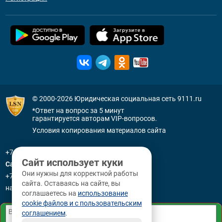
© 2000-2026
Юридическая социальная сеть 9111.ru
*Ответ на вопрос за 5 минут
гарантируется авторам VIP-вопросов.
Условия копирования материалов сайта
+7 (800) 505-91-11
Сайт использует куки
Санкт-Петербург
Они нужны для корректной работы
+7 (812) 336-92-64
сайта. Оставаясь на сайте, вы
наб. р. Фонтанки, д. 59
соглашаетесь на
использование
cookie файлов и с пользовательским
соглашением
.