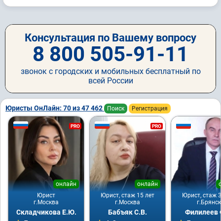
Консультация по Вашему вопросу
8 800 505-91-11
звонок с городских и мобильных бесплатный по
всей России
Юристы ОнЛайн: 70 из 47 462
Поиск
Регистрация
PRO
PRO
онлайн
онлайн
Юрист
Юрист, стаж 15 лет
Юрист, стаж 3
г.Москва
г.Москва
г.Брянск
Складчикова Е.Ю.
Бабъяк С.В.
Филилеев 