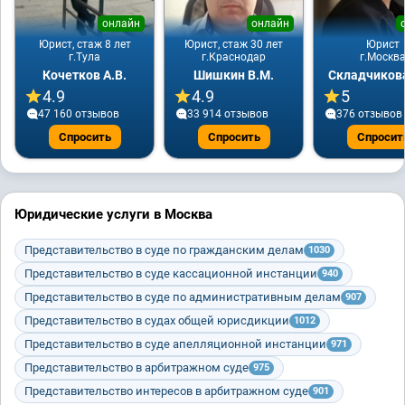
онлайн
онлайн
Юрист, стаж 8 лет
Юрист, стаж 30 лет
Юрист
г.Тула
г.Краснодар
г.Москв
Кочетков А.В.
Шишкин В.М.
Складчикова
4.9
4.9
5
47 160 отзывов
33 914 отзывов
376 отзывов
Спросить
Спросить
Спросит
Юридические услуги в Москва
Представительство в суде по гражданским делам
1030
Представительство в суде кассационной инстанции
940
Представительство в суде по административным делам
907
Представительство в судах общей юрисдикции
1012
Представительство в суде апелляционной инстанции
971
Представительство в арбитражном суде
975
Представительство интересов в арбитражном суде
901