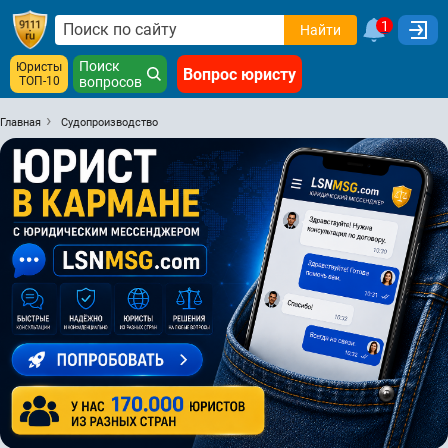
1
Найти
Поиск
Юристы
Вопрос юристу
ТОП-10
вопросов
Главная
Судопроизводство