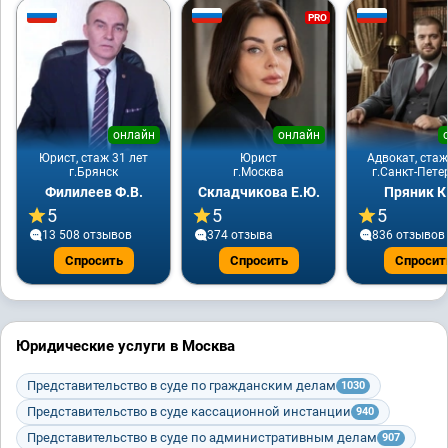
PRO
онлайн
онлайн
Юрист, стаж 31 лет
Юрист
Адвокат, стаж
г.Брянск
г.Москва
г.Санкт-Пете
Филилеев Ф.В.
Складчикова Е.Ю.
Пряник К
5
5
5
13 508 отзывов
374 отзывa
836 отзывов
Спросить
Спросить
Спросит
Юридические услуги в Москва
Представительство в суде по гражданским делам
1030
Представительство в суде кассационной инстанции
940
Представительство в суде по административным делам
907