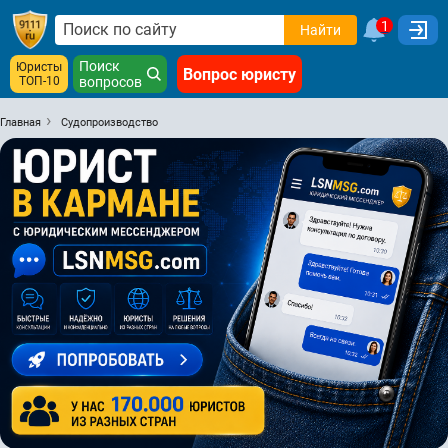
1
Найти
Поиск
Юристы
Вопрос юристу
ТОП-10
вопросов
Главная
Судопроизводство