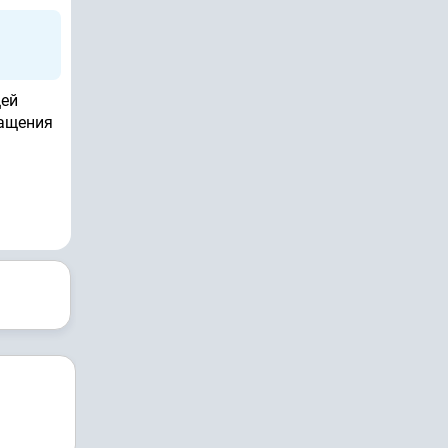
щей
ращения