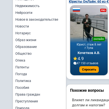
Юристы ОнЛайн: 60 из 4
Недвижимость
PRO
Нейросети
Новое в законодательстве
Новости
Нотариус
онлайн
Образ жизни
Юрист, стаж 8 лет
Образование
г.Тула
Кочетков А.В.
Общество
4.9
Опека
47 150 отзывов
Патенты
Спросить
Погода
Политика
Пособия
Похожие вопросы
Права граждан
Влияет ли ликвидац
Преступления
долгам и налогам?
Природа