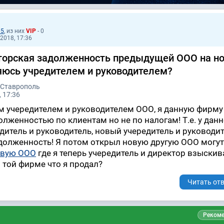
35
, из них
VIP
- 0
2018, 17:36
торская задолженность предыдущей ООО на н
ляюсь учредителем и руководителем?
 Ставрополь
 17:36
м учередителем и руководителем ООО, я данную фирму
олженностью по клиентам но не по налогам! Т.е. у дан
едитель и руководитель, новый учередитель и руководи
адолженность! Я потом открыл новую другую ООО могут
овую ООО
где я теперь учередитель и директор взыскив
 той фирме что я продал?
Читать отв
Рекоме