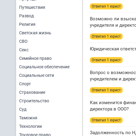
Ответил 1 юрист
Путешествия
Развод
Возможно ли взыска
Религия
учредителя и директ
Светская жизнь
Ответил 1 юрист
СВО
Юридическая ответс
Секс
Семейное право
Ответил 1 юрист
Социальное обеспечение
Вопрос о возможност
Социальные сети
учредителем и дире
Спорт
Ответил 1 юрист
Страхование
Строительство
Как изменится финан
директора в ООО?
Суд
Таможня
Ответил 1 юрист
Технологии
Задолженность по Н
Трудовое право