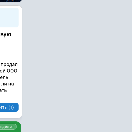
овую
 продал
ной ООО
тель
 ли на
ать
еты (1)
ндуется