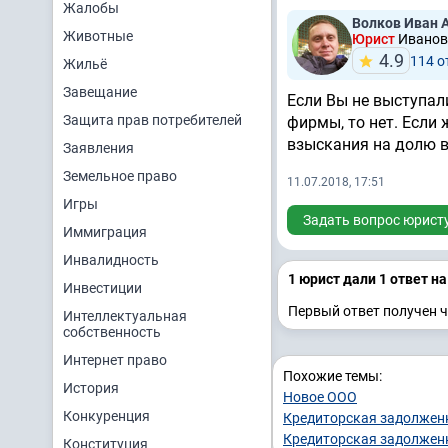
Жалобы
Волков Иван 
Животные
Юрист
Иванов
4.9
114 
Жильё
Завещание
Если Вы не выступал
Защита прав потребителей
фирмы, то нет. Если
взыскания на долю 
Заявления
Земельное право
11.07.2018, 17:51
Игры
Задать вопрос юрист
Иммиграция
Инвалидность
1 юрист дали 1 ответ н
Инвестиции
Первый ответ получен ч
Интеллектуальная
собственность
Интернет право
Похожие темы:
История
Новое ООО
Конкуренция
Кредиторская задолжен
Кредиторская задолжен
Конституция