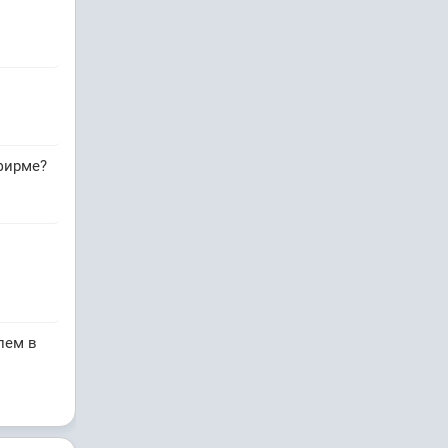
 фирме?
лем в