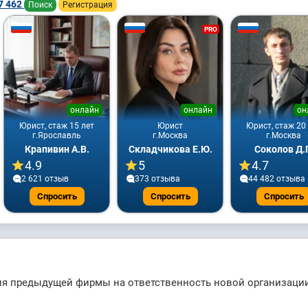
7 462
Поиск
Регистрация
PRO
онлайн
онлайн
он
Юрист, стаж 15 лет
Юрист
Юрист, стаж 20
г.Ярославль
г.Москва
г.Москва
Крапивин А.В.
Складчикова Е.Ю.
Соколов Д.
4.9
5
4.7
2 621 отзыв
373 отзывa
44 482 отзывa
Спросить
Спросить
Спросить
ия предыдущей фирмы на ответственность новой организаци