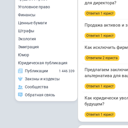
для директора?
Уголовное право
Ответил 1 юрист
Финансы
Ценные бумаги
Продажа активов и з
Штрафы
Ответил 1 юрист
Экология
Эмиграция
Как исключить фирму
Юмор
Ответили 2 юристa
Юридическая публикация
Предлагаем заключи
Публикации
1 446 339
альтернатива для в
Законы и кодексы
Ответил 1 юрист
Сообщества
Обратная связь
Как юридически уво
будущем?
Ответил 1 юрист