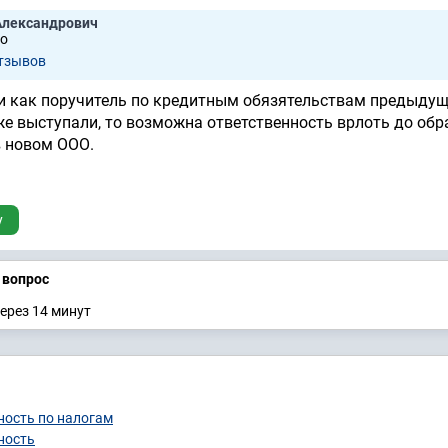
Александрович
о
отзывов
и как поручитель по кредитным обязятельствам предыду
 же выступали, то возможна ответственность врлоть до об
в новом ООО.
у
а вопрос
ерез 14 минут
ность по налогам
ность