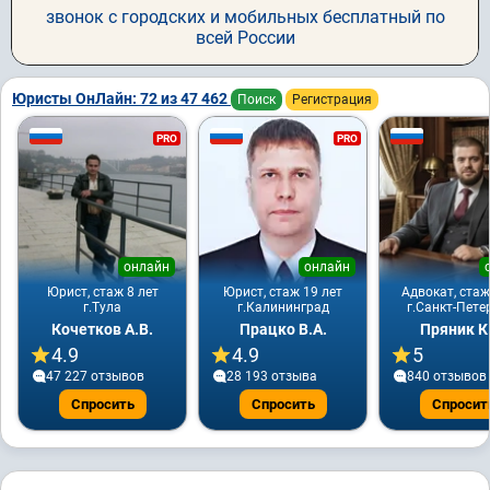
звонок с городских и мобильных бесплатный по
всей России
Юристы ОнЛайн: 72 из 47 462
Поиск
Регистрация
PRO
PRO
онлайн
онлайн
Юрист, стаж 8 лет
Юрист, стаж 19 лет
Адвокат, стаж
г.Тула
г.Калининград
г.Санкт-Пете
Кочетков А.В.
Працко В.А.
Пряник К
4.9
4.9
5
47 227 отзывов
28 193 отзывa
840 отзывов
Спросить
Спросить
Спросит