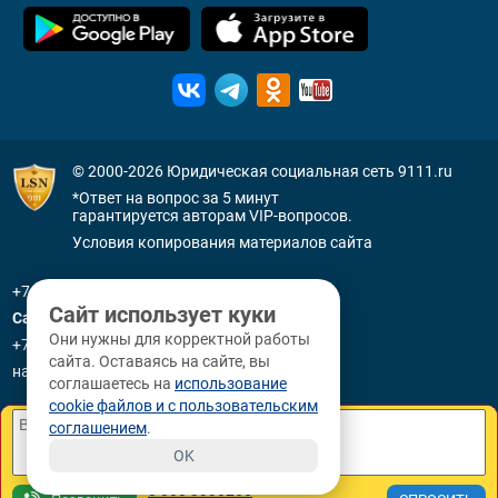
© 2000-2026
Юридическая социальная сеть 9111.ru
*Ответ на вопрос за 5 минут
гарантируется авторам VIP-вопросов.
Условия копирования материалов сайта
+7 (800) 505-91-11
Сайт использует куки
Санкт-Петербург
Они нужны для корректной работы
+7 (812) 336-92-64
сайта. Оставаясь на сайте, вы
наб. р. Фонтанки, д. 59
соглашаетесь на
использование
cookie файлов и с пользовательским
соглашением
.
OK
8 800 3330265