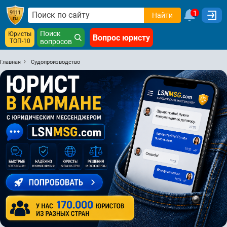
1
Найти
Поиск
Юристы
Вопрос юристу
ТОП-10
вопросов
Главная
Судопроизводство