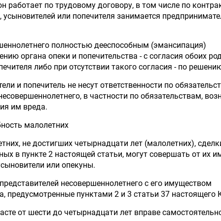
н работает по трудовому договору, в том числе по контрак
й, усыновителей или попечителя занимается предпринимат
шеннолетнего полностью дееспособным (эмансипация)
нию органа опеки и попечительства - с согласия обоих род
ечителя либо при отсутствии такого согласия - по решению
тели и попечитель не несут ответственности по обязательс
есовершеннолетнего, в частности по обязательствам, во
ия им вреда.
бность малолетних
тних, не достигших четырнадцати лет (малолетних), сделки
ых в пункте 2 настоящей статьи, могут совершать от их и
усыновители или опекуны.
представителей несовершеннолетнего с его имуществом
, предусмотренные пунктами 2 и 3 статьи 37 настоящего 
расте от шести до четырнадцати лет вправе самостоятельн