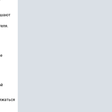
о
ершают
теля.
ве
ой
ряжаться