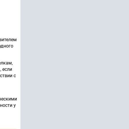
вителем
одного
елкам,
, если
ствии с
ческими
ности у