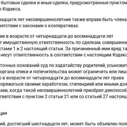
 бытовые сделки и иные сделки, предусмотренные пунктом
о Кодекса.
надцати лет несовершеннолетние также вправе быть член
ветствии с законами о кооперативах.
ие в возрасте от четырнадцати до восемнадцати лет
ут имущественную ответственность по сделкам, совершен
нктами 1 и 2 настоящей статьи. За причиненный ими вред т
несут ответственность в соответствии с настоящим Кодек
аточных оснований суд по ходатайству родителей, усынови
 органа опеки и попечительства может ограничить или ли
 в возрасте от четырнадцати до восемнадцати лет права
поряжаться своими заработком, стипендией или иными до
аев, когда такой несовершеннолетний приобрел дееспособ
ветствии с пунктом 2 статьи 21 или со статьей 27 настоя
ция
ий, достигший шестнадцати лет, может быть объявлен по