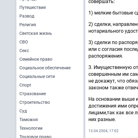
совершать:
Путешествия
1) мелкие бытовые с
Развод
2) сделки, направле
Религия
нотариального удост
Светская жизнь
СВО
3) сделки по распо
или с согласия посл
Секс
распоряжения.
Семейное право
3. Имущественную от
Социальное обеспечение
совершенным им само
Социальные сети
не докажут, что обяз
Спорт
законом также отвеч
Страхование
На основании выше 
Строительство
достижения ими опр
Суд
лицами,так как все л
них разные.
Таможня
Технологии
13.04.2004, 17:02
Трудовое право