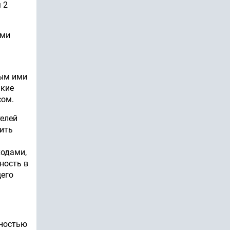
 2
ами
ным ими
акие
сом.
телей
шить
ходами,
ность в
щего
лностью