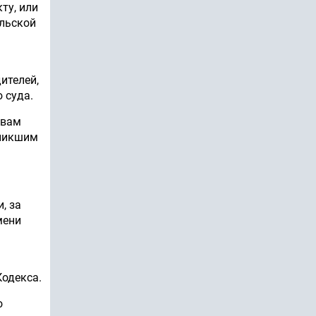
ту, или
ельской
ителей,
 суда.
твам
зникшим
, за
мени
Кодекса.
о