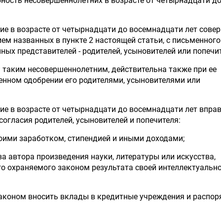
бность несовершеннолетних в возрасте от четырнадцати д
ие в возрасте от четырнадцати до восемнадцати лет сов
ием названных в пункте 2 настоящей статьи, с письменного
ных представителей - родителей, усыновителей или попечи
 таким несовершеннолетним, действительна также при ее
нном одобрении его родителями, усыновителями или
ие в возрасте от четырнадцати до восемнадцати лет впра
согласия родителей, усыновителей и попечителя:
оими заработком, стипендией и иными доходами;
ва автора произведения науки, литературы или искусства,
го охраняемого законом результата своей интеллектуальн
 законом вносить вклады в кредитные учреждения и распо