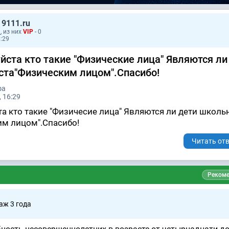
 9111.ru
1
, из них
VIP
- 0
6:29
йста кто такие "Физические лица" Являются ли
ста"Физическим лицом".Спасибо!
фа
 16:29
а кто такие "Физичесие лица" Являются ли дети школь
им лицом".Спасибо!
Читать отв
Рекоме
аж 3 годa