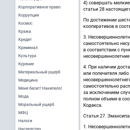
4) совершать мелкие
Корпоративное право
статьи 28 настоящег
Коррупция
По достижении шест
Космос
кооперативов в соот
Кража
3. Несовершеннолетн
Кредит
самостоятельно нес
Криминал
в соответствии с пу
Культура
несовершеннолетние 
Курение
4. При наличии дост
Материальный ущерб
или попечителя либо
несовершеннолетнего
Медицина
самостоятельно рас
Меня бесит! Накипело!
за исключением случ
Мода
полном объеме в соот
Моральный ущерб
Кодекса.
МФЦ
Статья 27. Эмансипа
Налоги
1. Несовершеннолетн
Наследство