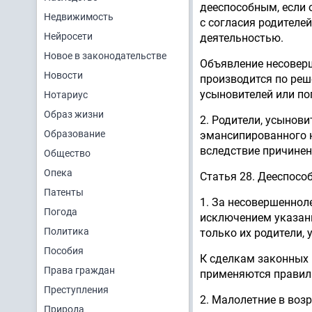
дееспособным, если о
Недвижимость
с согласия родителе
Нейросети
деятельностью.
Новое в законодательстве
Объявление несовер
Новости
производится по реше
усыновителей или поп
Нотариус
Образ жизни
2. Родители, усынови
Образование
эмансипированного н
вследствие причинен
Общество
Опека
Статья 28. Дееспосо
Патенты
1. За несовершенноле
Погода
исключением указанн
Политика
только их родители, 
Пособия
К сделкам законных 
Права граждан
применяются правила
Преступления
2. Малолетние в воз
Природа