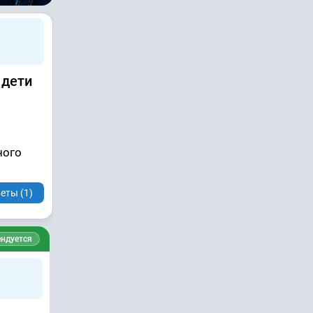
 дети
ного
еты (1)
ндуется