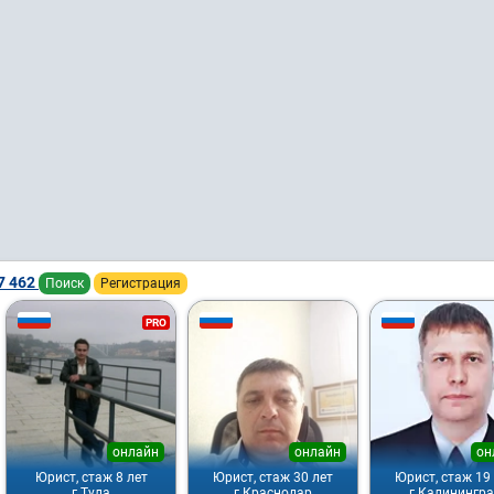
7 462
Поиск
Регистрация
PRO
онлайн
онлайн
он
Юрист, стаж 8 лет
Юрист, стаж 30 лет
Юрист, стаж 19
г.Тула
г.Краснодар
г.Калинингр