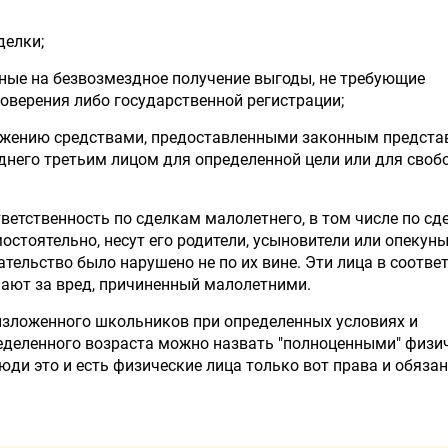
делки;
нные на безвозмездное получение выгоды, не требующие
оверения либо государственной регистрации;
ряжению средствами, предоставленными законным предста
еднего третьим лицом для определенной цели или для своб
ветственность по сделкам малолетнего, в том числе по сд
стоятельно, несут его родители, усыновители или опекуны
ательство было нарушено не по их вине. Эти лица в соответ
ают за вред, причиненный малолетними.
изложенного школьников при определенных условиях и
еделенного возраста можно назвать "полноценными" физи
юди это и есть физические лица только вот права и обязан