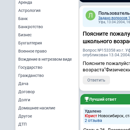
Аренда
Астрология
Пользователь
Задано вопросов 
Банк
Уфа, 13.04.2004, 1
Банкротство
Поясните пожалу
Бизнес
школьного возра
Бухгалтерия
Вопрос №153358 из г. У
Военное право
опубликован 13.04.2004,
Вождение в нетрезвом виде
Поясните пожалуйст
Государство
возраста"Физическ
Гражданство
Ответить
Дача
Договор
Лучший ответ
Долги
Домашнее насилие
Удалено
Юрист
Новосибирск, ст
Другое
2 отзывa
ДТП