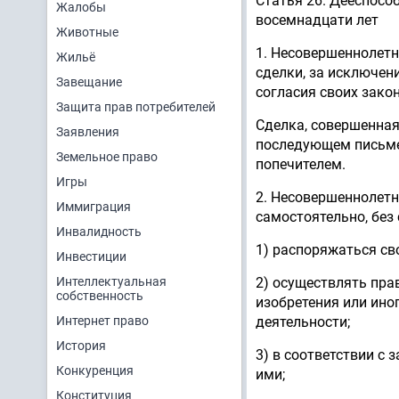
Статья 26. Дееспосо
Жалобы
восемнадцати лет
Животные
1. Несовершеннолетн
Жильё
сделки, за исключен
Завещание
согласия своих закон
Защита прав потребителей
Сделка, совершенная
Заявления
последующем письме
Земельное право
попечителем.
Игры
2. Несовершеннолетн
Иммиграция
самостоятельно, без 
Инвалидность
1) распоряжаться св
Инвестиции
Интеллектуальная
2) осуществлять пра
собственность
изобретения или ино
Интернет право
деятельности;
История
3) в соответствии с
Конкуренция
ими;
Конституция