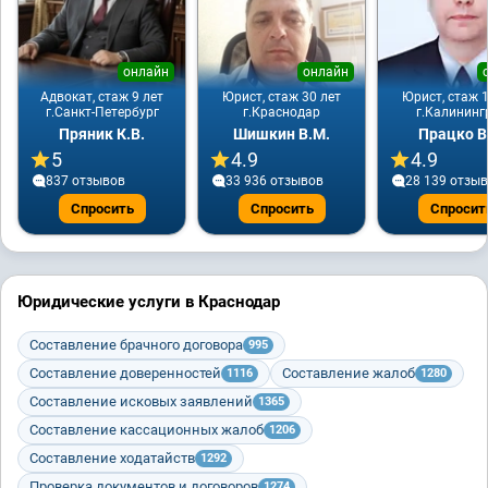
онлайн
онлайн
Адвокат, стаж 9 лет
Юрист, стаж 30 лет
Юрист, стаж 1
г.Санкт-Петербург
г.Краснодар
г.Калининг
Пряник К.В.
Шишкин В.М.
Працко В
5
4.9
4.9
837 отзывов
33 936 отзывов
28 139 отзы
Спросить
Спросить
Спросит
Юридические услуги в Краснодар
Составление брачного договора
995
Составление доверенностей
Составление жалоб
1116
1280
Составление исковых заявлений
1365
Составление кассационных жалоб
1206
Составление ходатайств
1292
Проверка документов и договоров
1274