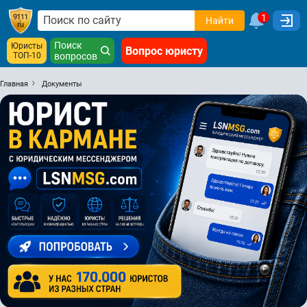
1
Найти
Поиск
Юристы
Вопрос юристу
ТОП-10
вопросов
Главная
Документы