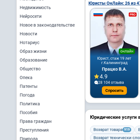
Юристы ОнЛайн: 26 из 4
Недвижимость
PRO
Нейросети
Новое в законодательстве
Новости
Нотариус
Образ жизни
онлайн
Юрист, стаж 19 лет
Образование
г.Калининград
Общество
Працко В.А.
4.9
Опека
28 104 отзывa
Патенты
Спросить
Погода
Политика
Пособия
Юридические услуги 
Права граждан
Возврат товара
Преступления
919
Возврат технически сло
Природа