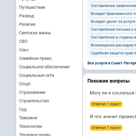
Составление заявления 
Путешествия
Возврат бракованного т
Развод
Возврат денег за услуг
Религия
Составление письма о 
Светская жизнь
Составление и подача 
СВО
Возмещение расходов п
Секс
Судебная защита прав 
Семейное право
Все услуги в Санкт-Петер
Социальное обеспечение
Социальные сети
Похожие вопросы
Спорт
Страхование
Могу ли я сослаться
Строительство
Ответил 1 юрист
Суд
И что значит провест
Таможня
Технологии
Ответил 1 юрист
Трудовое право