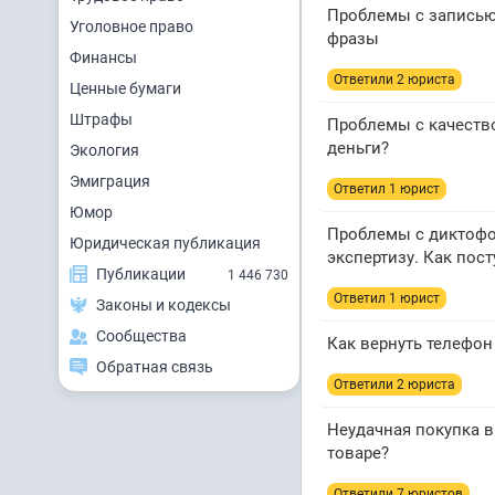
Проблемы с записью 
Уголовное право
фразы
Финансы
Ответили 2 юристa
Ценные бумаги
Штрафы
Проблемы с качество
деньги?
Экология
Эмиграция
Ответил 1 юрист
Юмор
Проблемы с диктофон
Юридическая публикация
экспертизу. Как пост
Публикации
1 446 730
Ответил 1 юрист
Законы и кодексы
Сообщества
Как вернуть телефон
Обратная связь
Ответили 2 юристa
Неудачная покупка в
товаре?
Ответили 7 юристов