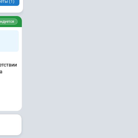
еты (1)
ндуется
етствии
та