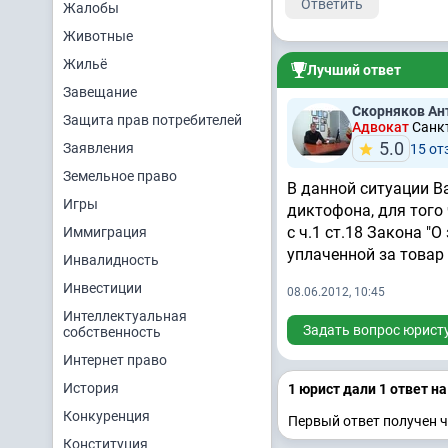
Ответить
Жалобы
Животные
Жильё
Лучший ответ
Завещание
Скорняков Ан
Защита прав потребителей
Адвокат
Санк
5.0
Заявления
15 от
Земельное право
В данной ситуации В
Игры
диктофона, для того 
с ч.1 ст.18 Закона "
Иммиграция
уплаченной за товар
Инвалидность
Инвестиции
08.06.2012, 10:45
Интеллектуальная
Задать вопрос юрист
собственность
Интернет право
История
1 юрист дали 1 ответ н
Конкуренция
Первый ответ получен ч
Конституция