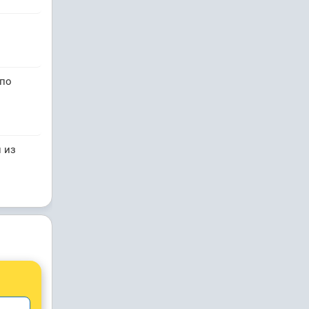
 по
 из