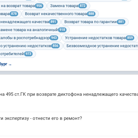
на возврат товара
Замена товара
956
872
овара
Возврат некачественного товара
878
888
и ненадлежащего качества
Возврат товара по гарантии
891
881
замене товара на аналогичный
918
жалобы в роспотребнадзор
Устранение недостатков товара
943
859
о устранению недостатков
Безвозмездное устранение недостат
856
потребителей
973
бург →
 на 495 ст.ГК при возврате диктофона ненадлежащего качеств
и экспертизу - отнести его в ремонт?