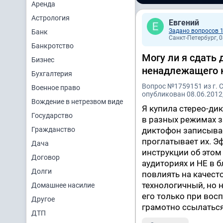
Аренда
Астрология
Евгений
Задано вопросов 
Банк
Санкт-Петербург, 0
Банкротство
Могу ли я сдать 
Бизнес
ненадлежащего 
Бухгалтерия
Вопрос №1759151 из г. 
Военное право
опубликован 08.06.2012,
Вождение в нетрезвом виде
Я купила стерео-ди
Государство
в разных режимах з
Гражданство
диктофон записывае
проглатывает их. Э
Дача
инструкции об этом
Договор
аудиториях и НЕ в б
Долги
повлиять на качесто
технологичный, но 
Домашнее насилие
его только при вос
Другое
грамотно ссылаться
ДТП