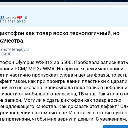
132
, из них
VIP
- 0
8.06.2012, 09:30
диктофон как товар воско технологичный, но
качества.
Санкт-Петербург
 09:30
ктофон Olympus WS-812 за 5500. Пробовала записывать
аписи РСМ/ МР 3/ WMA. Но при всех режимах записи
т и частично пропускает слова и целые фразы, то есть
ффект такой, как при проигрывании пластинки с царапи
 ничего не сказано. Записывала пока тольк в небольши
лизости от мобильного телефона, ТВ и т.д. Так что это 
в записи. Могу ли я сдать диктофон как товар воско
ненадлежащего качества. Как доказать этот дефект? С
произведении на компьютере. И на какую статью нужно
 в претензии, чтобы мне вернули деньги. С уважением,