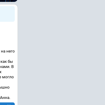
 на него
 как бы
нами. В
х
не могло
лышно
 Анна.