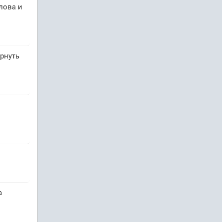
лова и
рнуть
а