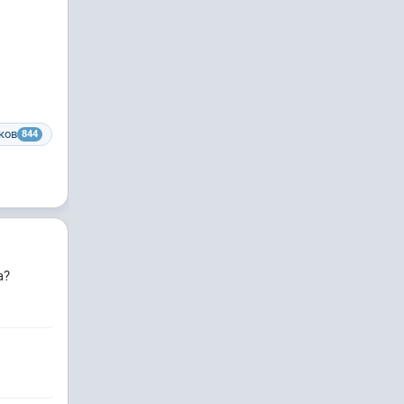
ков
844
а?