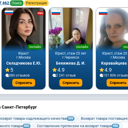
7 462
Поиск
Регистрация
PRO
онлайн
онлайн
он
Юрист
Юрист, стаж 25 лет
Юрист, стаж 20
г.Москва
г.Черкесск
г.Москва
Складчикова Е.Ю.
Бекижева Д. И.
Каравайцева 
5
4.9
4.9
380 отзывов
2 241 отзыв
151 806 отзыв
Спросить
Спросить
Спросить
в Санкт-Петербург
Возврат товара надлежащего качества
Возврат товара поставщик
909
жного товара
Составление претензии на возврат товара
880
986