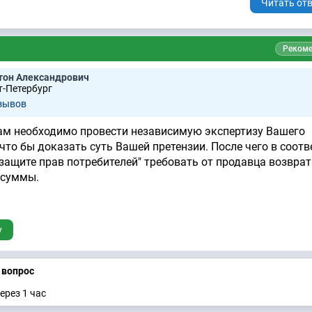
Читать отв
Рекоме
тон Александрович
т-Петербург
зывов
ам необходимо провести независимую экспертизу Вашего
что бы доказать суть Вашей претензии. После чего в соотв
О защите прав потребителей" требовать от продавца возвра
 суммы.
у
а вопрос
ерез 1 час