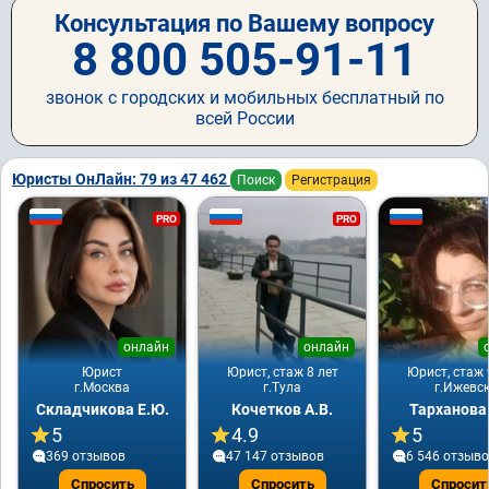
Консультация по Вашему вопросу
8 800 505-91-11
звонок с городских и мобильных бесплатный по
всей России
Юристы ОнЛайн: 79 из 47 462
Поиск
Регистрация
PRO
PRO
онлайн
онлайн
Юрист
Юрист, стаж 8 лет
Юрист, стаж 
г.Москва
г.Тула
г.Ижевс
Складчикова Е.Ю.
Кочетков А.В.
Тарханова
5
4.9
5
369 отзывов
47 147 отзывов
6 546 отзыв
Спросить
Спросить
Спросит