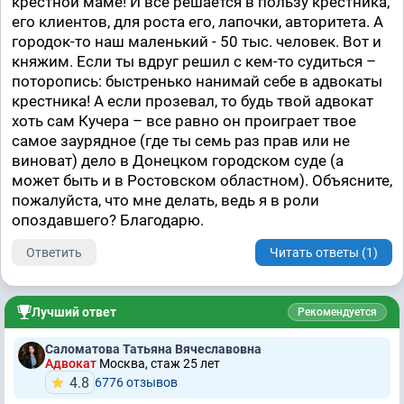
крестной маме! И все решается в пользу крестника,
его клиентов, для роста его, лапочки, авторитета. А
городок-то наш маленький - 50 тыс. человек. Вот и
княжим. Если ты вдруг решил с кем-то судиться –
поторопись: быстренько нанимай себе в адвокаты
крестника! А если прозевал, то будь твой адвокат
хоть сам Кучера – все равно он проиграет твое
самое заурядное (где ты семь раз прав или не
виноват) дело в Донецком городском суде (а
может быть и в Ростовском областном). Объясните,
пожалуйста, что мне делать, ведь я в роли
опоздавшего? Благодарю.
Ответить
Читать ответы (1)
Лучший ответ
Рекомендуется
Саломатова Татьяна Вячеславовна
Адвокат
Москва, стаж 25 лет
4.8
6776 отзывов