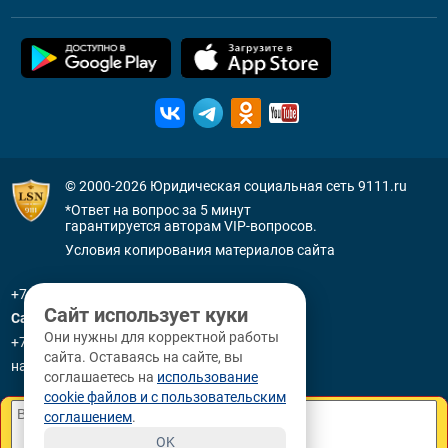
© 2000-2026
Юридическая социальная сеть 9111.ru
*Ответ на вопрос за 5 минут
гарантируется авторам VIP-вопросов.
Условия копирования материалов сайта
+7 (800) 505-91-11
Сайт использует куки
Санкт-Петербург
Они нужны для корректной работы
+7 (812) 336-92-64
сайта. Оставаясь на сайте, вы
наб. р. Фонтанки, д. 59
соглашаетесь на
использование
cookie файлов и с пользовательским
соглашением
.
OK