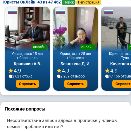
Юристы ОнЛайн: 43 из 47 462
Поиск
Регистрация
онлайн
онлайн
Юрист, стаж 15 лет
Юрист, стаж 25 лет
Юрист, стаж 
г.Ярославль
г.Черкесск
г.Тула
Крапивин А.В.
Бекижева Д. И.
Кочетков 
4.9
4.9
4.9
2 621 отзыв
2 209 отзывов
47 156 отзы
Спросить
Спросить
Спросит
Похожие вопросы
Несоответствие записи адреса в прописке у членов
семьи - проблема или нет?