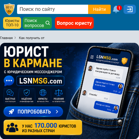
1
Найти
Поиск
Юристы
Вопрос юристу
ТОП-10
вопросов
Главная
Как получить от