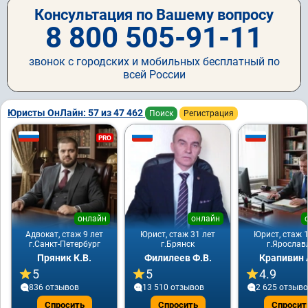
Консультация по Вашему вопросу
8 800 505-91-11
звонок с городских и мобильных бесплатный по
всей России
Юристы ОнЛайн: 57 из 47 462
Поиск
Регистрация
PRO
онлайн
онлайн
Адвокат, стаж 9 лет
Юрист, стаж 31 лет
Юрист, стаж 1
г.Санкт-Петербург
г.Брянск
г.Ярослав
Пряник К.В.
Филилеев Ф.В.
Крапивин 
5
5
4.9
836 отзывов
13 510 отзывов
2 625 отзыв
Спросить
Спросить
Спросит