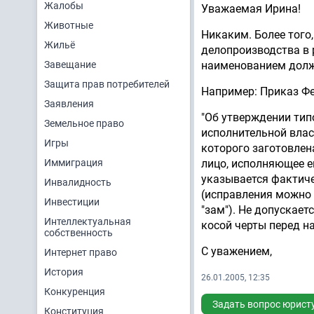
Жалобы
Уважаемая Ирина!
Животные
Никаким. Более тог
Жильё
делопроизводства в 
Завещание
наименованием долж
Защита прав потребителей
Например: Приказ Фе
Заявления
"Об утверждении тип
Земельное право
исполнительной власт
Игры
которого заготовлен
Иммиграция
лицо, исполняющее е
указывается фактиче
Инвалидность
(исправления можно 
Инвестиции
"зам"). Не допускае
Интеллектуальная
косой черты перед 
собственность
С уважением,
Интернет право
История
26.01.2005, 12:35
Конкуренция
Задать вопрос юрист
Конституция