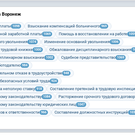
в Воронеж
 платы
Взыскание компенсаций больничного
1098
969
ной заработной платы
Помощь в восстановлении на работе
1069
105
го увольнения
Изменение оснований увольнения
1074
1006
 трудовой книжке
Обжалование дисциплинарного взыскания
1000
1
циплинарном взыскании
Судебное представительство
1002
1069
ботодателю
984
ельном отказе в трудоустройстве
948
 безопасных условий труда
924
а неполную ставку
Составление претензий в трудовую инспекц
918
вому законодательству
Расторжение срочного трудового догово
1084
вому законодательству юридических лиц
1047
ов к ответственности
Составление должностных инструкций
966
103