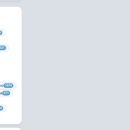
9
021
ию
1074
ра
971
4