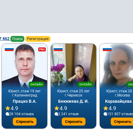
7 462
Поиск
Регистрация
PRO
онлайн
онлайн
он
Юрист, стаж 19 лет
Юрист, стаж 25 лет
Юрист, стаж 20
г.Калининград
г.Черкесск
г.Москва
Працко В.А.
Бекижева Д. И.
Каравайцева 
4.9
4.9
4.9
28 104 отзывa
2 241 отзыв
151 807 отзыв
Спросить
Спросить
Спросить