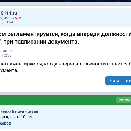
 9111.ru
59
, из них
VIP
- 0
5, 10:59
м регламентируется, когда впереди должност
", при подписании документа.
оронеж
 10:59
егламентируется, когда впереди должности ставится Сл
умента.
Читать отв
Рекоме
лексей Витальевич
рск, стаж 10 лет
зывов