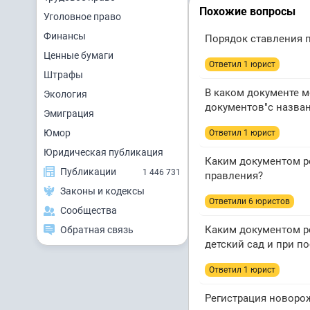
Похожие вопросы
Уголовное право
Финансы
Порядок ставления п
Ценные бумаги
Ответил 1 юрист
Штрафы
В каком документе м
Экология
документов"с назва
Эмиграция
Юмор
Ответил 1 юрист
Юридическая публикация
Каким документом ре
Публикации
1 446 731
правления?
Законы и кодексы
Ответили 6 юристов
Сообщества
Каким документом р
Обратная связь
детский сад и при по
Ответил 1 юрист
Регистрация новорож