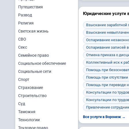
Путешествия
Юридические услуги 
Развод
Религия
Взыскание заработной
Светская жизнь
Взыскание невыплачен
СВО
Оспаривание незаконно
Секс
Оспаривание записей в
Отмена приказа о дис
Семейное право
Коллективный иск к ра
Социальное обеспечение
Помощь при безосноват
Социальные сети
Помощь при отсутствии
Спорт
Помощь при переводе н
Страхование
Консультации по трудо
Строительство
Консультации по трудо
Суд
Привлечение сотрудник
Таможня
Все услуги в Воронеж →
Технологии
Трудовое право