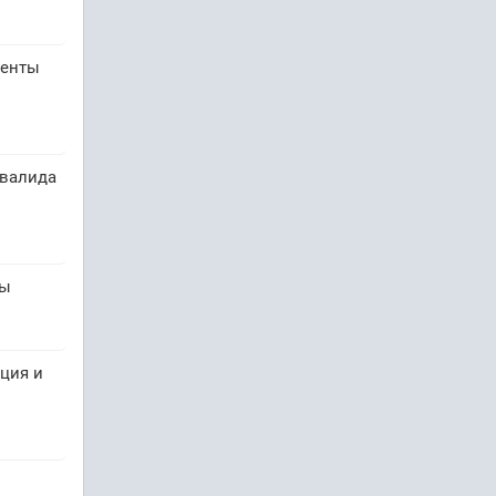
менты
нвалида
ры
ция и