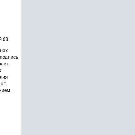
№ 68
анах
 подпись
вает
о
илия
.",
ением