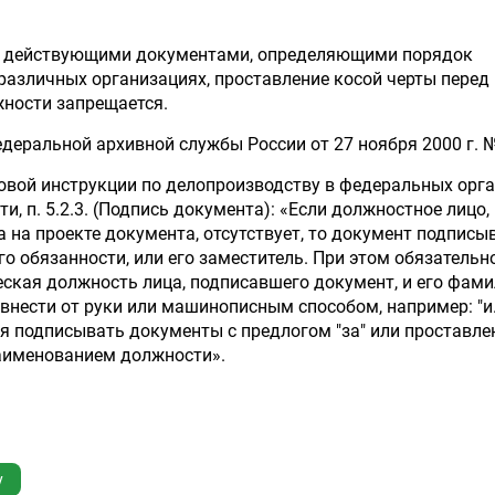
о, действующими документами, определяющими порядок
различных организациях, проставление косой черты перед
ности запрещается.
деральной архивной службы России от 27 ноября 2000 г. 
овой инструкции по делопроизводству в федеральных орг
и, п. 5.2.3. (Подпись документа): «Если должностное лицо,
а на проекте документа, отсутствует, то документ подписы
го обязанности, или его заместитель. При этом обязательн
ская должность лица, подписавшего документ, и его фам
внести от руки или машинописным способом, например: "и.о
тся подписывать документы с предлогом "за" или проставл
наименованием должности».
у