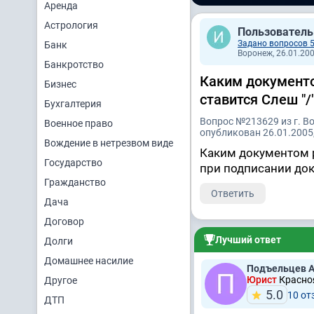
Аренда
Астрология
Пользователь
Задано вопросов 
Банк
Воронеж, 26.01.200
Банкротство
Каким документо
Бизнес
ставится Слеш "/
Бухгалтерия
Вопрос №213629 из г. В
Военное право
опубликован 26.01.2005,
Вождение в нетрезвом виде
Каким документом р
Государство
при подписании док
Гражданство
Ответить
Дача
Договор
Лучший ответ
Долги
Домашнее насилие
Подъельцев А
Юрист
Красноя
Другое
5.0
10 от
ДТП