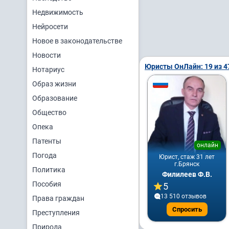
Недвижимость
Нейросети
Новое в законодательстве
Новости
Юристы ОнЛайн: 19 из 4
Нотариус
Образ жизни
Образование
Общество
Опека
Патенты
онлайн
Погода
Юрист, стаж 31 лет
г.Брянск
Политика
Филилеев Ф.В.
Пособия
5
13 510 отзывов
Права граждан
Спросить
Преступления
Природа