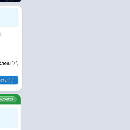
и
еш "/",
еты (1)
ндуется