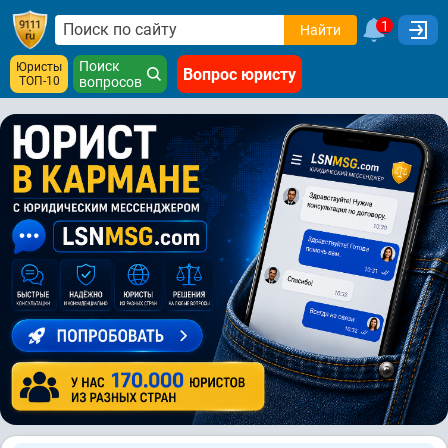
1
Найти
Поиск
Юристы
Вопрос юристу
ТОП-10
вопросов