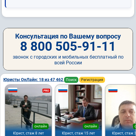
Консультация по Вашему вопросу
8 800 505-91-11
звонок с городских и мобильных бесплатный по
всей России
Юристы ОнЛайн: 18 из 47 462
Поиск
Регистрация
PRO
онлайн
онлайн
Юрист, стаж 8 лет
Юрист, стаж 15 лет
Юрист, стаж 3