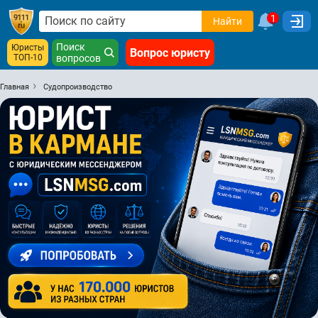
1
Найти
Поиск
Юристы
Вопрос юристу
ТОП-10
вопросов
Главная
Судопроизводство