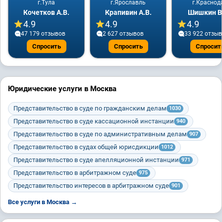
г.Тула
г.Ярославль
г.Краснод
Кочетков А.В.
Крапивин А.В.
Шишкин В
4.9
4.9
4.9
47 179 отзывов
2 627 отзывов
33 922 отзы
Спросить
Спросить
Спросит
Юридические услуги в Москва
Представительство в суде по гражданским делам
1030
Представительство в суде кассационной инстанции
940
Представительство в суде по административным делам
907
Представительство в судах общей юрисдикции
1012
Представительство в суде апелляционной инстанции
971
Представительство в арбитражном суде
975
Представительство интересов в арбитражном суде
901
Все услуги в Москва →