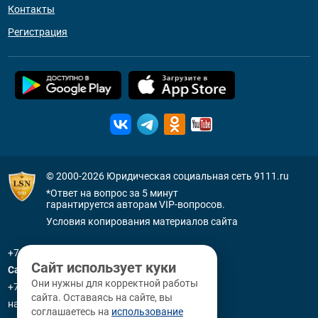
Контакты
Регистрация
© 2000-2026
Юридическая социальная сеть 9111.ru
*Ответ на вопрос за 5 минут
гарантируется авторам VIP-вопросов.
Условия копирования материалов сайта
+7 (800) 505-91-11
Сайт использует куки
Санкт-Петербург
Они нужны для корректной работы
+7 (812) 336-92-64
сайта. Оставаясь на сайте, вы
наб. р. Фонтанки, д. 59
соглашаетесь на
использование