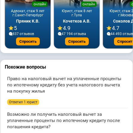
онлайн
онлайн
Адвокат, стаж 9 лет
Юрист, стаж 8 лет
Юрист, стаж 2
г.Санкт-Петербург
г.Тула
г.Москв
Пряник К.В.
Кочетков А.В.
Соколов Д
5
4.9
4.7
837 отзывов
47 194 отзывa
44 493 отзы
Спросить
Спросить
Спросит
Похожие вопросы
Право на налоговый вычет на уплаченные проценты
по ипотечному кредиту без учета налогового вычета
на покупку жилья
Ответил 1 юрист
Возможно ли получить налоговый вычет за
уплаченные проценты по ипотечному кредиту после
погашения кредита?