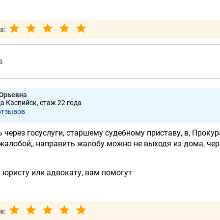
а:
а
 Юрьевна
да Каспийск, стаж 22 годa
отзывов
через госуслуги, старшему судебному приставу, в, Прокур
жалобой,, направить жалобу можно не выходя из дома, чер
к юристу или адвокату, вам помогут
а: