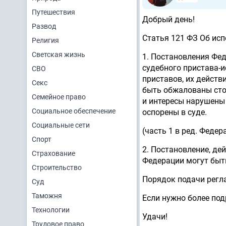
Путешествия
Добрый день!
Развод
Статья 121 ФЗ Об ис
Религия
Светская жизнь
1. Постановления Фе
судебного пристава-
СВО
приставов, их действ
Секс
быть обжалованы сто
Семейное право
и интересы нарушены 
Социальное обеспечение
оспорены в суде.
Социальные сети
(часть 1 в ред. Федер
Спорт
2. Постановление, де
Страхование
Федерации могут быть
Строительство
Порядок подачи регла
Суд
Таможня
Если нужно более под
Технологии
Удачи!
Трудовое право