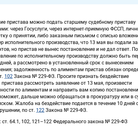
вие пристава можно подать старшему судебному приставу
ми: через Госуслуги, через интернет-приемную ФССП, личн
тку о принятии, либо заказным письмом с описью вложени
р исполнительного производства, что 13 мая вы подали з
тов, но пристав не вынес постановление и не дал ответ. По
вление по исполнительному производству должно быть п
 дней, а рассмотрено в установленный срок с вынесением
ения; задолженность по алиментам пристав обязан опред
т.
102
Закона № 229-ФЗ. Просите признать бездействие
 пристава рассмотреть заявление от 13 мая, произвести
ности по алиментам и направить вам копию постановлени
поможет, дальше можно обращаться в прокуратуру или в с
ком. Жалоба на бездействие подается в течение 10 дней с
рушении, по ст.
122
Закона № 229-ФЗ.
 ст. 64.1, 102, 121–122 Федерального закона № 229-ФЗ