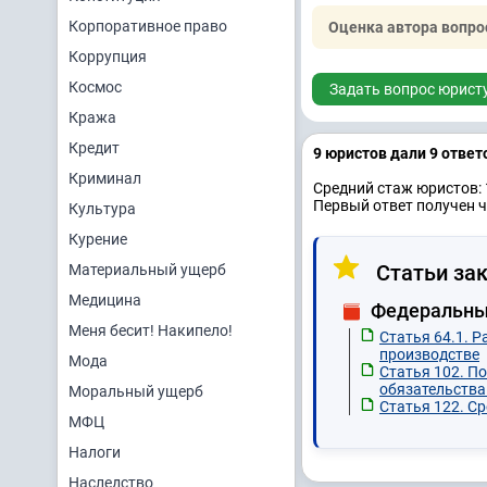
Корпоративное право
Оценка автора вопро
Коррупция
Космос
Задать вопрос юрист
Кража
Кредит
9 юристов дали 9 ответ
Криминал
Средний стаж юристов: 
Первый ответ получен ч
Культура
Курение
Статьи зак
Материальный ущерб
Медицина
Федеральный
Меня бесит! Накипело!
Статья 64.1. 
производстве
Мода
Статья 102. П
обязательств
Моральный ущерб
Статья 122. С
МФЦ
Налоги
Наследство