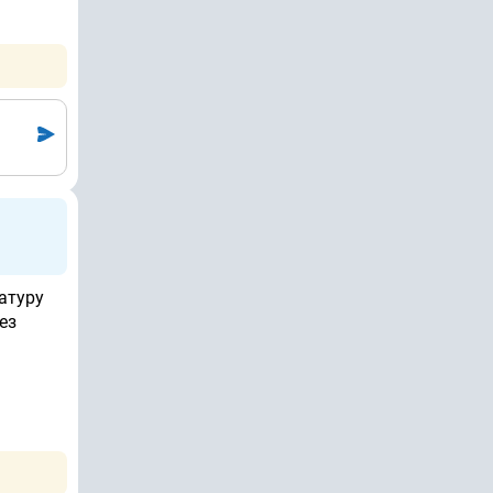
атуру
ез