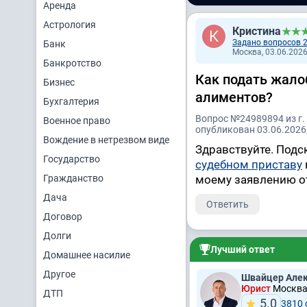
Аренда
Астрология
Кристина
Задано вопросов 
Банк
Москва, 03.06.2026
Банкротство
Как подать жалоб
Бизнес
алиментов?
Бухгалтерия
Вопрос №24989894 из г.
Военное право
опубликован 03.06.2026,
Вождение в нетрезвом виде
Здравствуйте. Подс
Государство
судебном приставу
Гражданство
моему заявлению о
Дача
Ответить
Договор
Долги
Лучший ответ
Домашнее насилие
Другое
Швайцер Алек
Юрист
Москва,
ДТП
5.0
3810