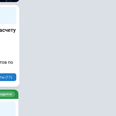
асчету
нтов по
ты (11)
ндуется