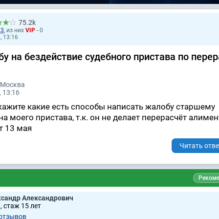
75.2k
23
, из них
VIP
- 0
, 13:16
у на бездействие судебного пристава по перер
 Москва
 13:16
кажите какие есть способы написать жалобу старшему
на моего пристава, т.к. он не делает перерасчёт алиме
т 13 мая
Читать отве
Рекоме
сандр Александрович
 стаж 15 лет
 отзывов