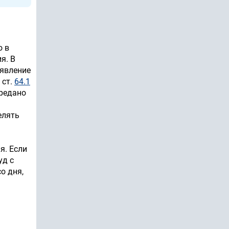
о в
я. В
аявление
 ст.
64.1
ередано
елять
я. Если
уд с
о дня,