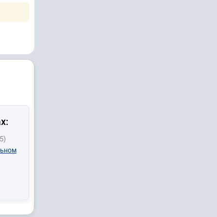
х:
5)
льном