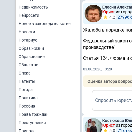
Недвижимость
Елесин Алекс
Юрист
из горо
Нейросети
4.2
27996 
Новое в законодательстве
Жалоба в порядке по
Новости
Нотариус
Федеральный закон от
производстве"
Образ жизни
Образование
Статья 124. Форма и
Общество
03.06.2026, 13:20
Опека
Патенты
Оценка автора вопрос
Погода
Политика
Спросить юрист
Пособия
Права граждан
Костюкова Юл
Преступления
Юрист
из город
5.0
71 отз
Природа