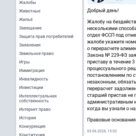
Жалобы
Добрый день!
Животные
Жильё
Жалобу на бездейст
Завещание
несколькими способа
отдел ФССП под отме
Защита прав потребителей
жалобе укажите номе
Заявления
о перерасчете алимен
Земельное право
Закона № 229-ФЗ зая
приставу в течение 3
Игры
процессуального реш
Иммиграция
постановлением по с
Инвалидность
незаконным, обязать
Инвестиции
перерасчет задолжен
старший пристав не 
Интеллектуальная
собственность
административным ис
когда вы узнали о на
Интернет право
История
Правовые основания:
Конкуренция
03.06.2026, 15:02
Конституция