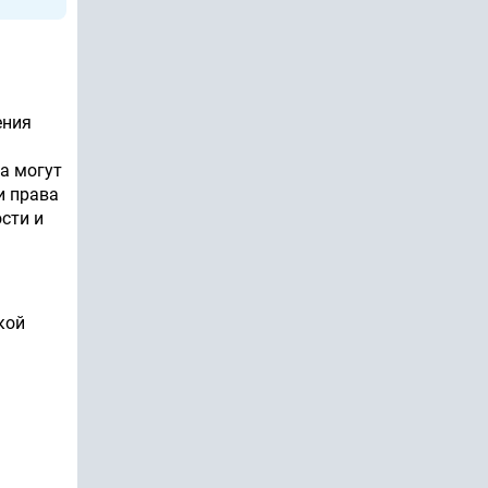
ения
а могут
и права
сти и
кой