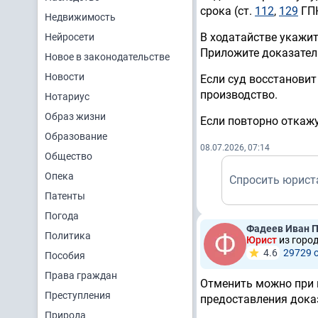
срока (ст.
112
,
129
ГПК
Недвижимость
В ходатайстве укажит
Нейросети
Приложите доказател
Новое в законодательстве
Новости
Если суд восстановит
производство.
Нотариус
Образ жизни
Если повторно откажу
Образование
08.07.2026, 07:14
Общество
Опека
Спросить юрист
Патенты
Погода
Фадеев Иван 
Политика
Юрист
из горо
4.6
29729 
Пособия
Права граждан
Отменить можно при 
Преступления
предоставления доказ
Природа