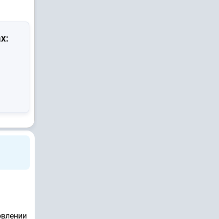
х:
овлении