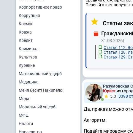
Средний стаж юристов: 
Первый ответ получен ч
Корпоративное право
Коррупция
Статьи зак
Космос
Кража
Граждански
Кредит
31.03.2026)
Статья 112. В
Криминал
Статья 128. И
Культура
Статья 129. О
Курение
Материальный ущерб
Медицина
Разумовская 
Меня бесит! Накипело!
Юрист
из горо
5.0
3398 о
Мода
Моральный ущерб
Да, приказ можно отм
МФЦ
Алгоритм:
Налоги
Подайте мировому суд
Наследство