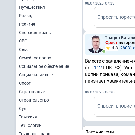
08.07.2026, 07:23
Путешествия
Развод
Спросить юрист
Религия
Светская жизнь
Працко Витал
СВО
Юрист
из горо
4.8
28031 
Секс
Семейное право
Вместе с заявлением 
Социальное обеспечение
(ст.
112
ГПК РФ). Укаж
копии приказа, коман
Социальные сети
признает уважительн
Спорт
Страхование
09.07.2026, 06:30
Строительство
Спросить юрист
Суд
Таможня
Технологии
Похожие темы:
Трудовое право