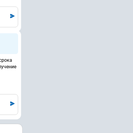
 срока
лучение
ы