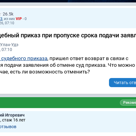
26.5k
73
, из них
VIP
- 0
26, 07:10
дебный приказ при пропуске срока подачи заяв
 Улан-Удэ
 07:10
 судебного приказа
, пришел ответ возврат в связи с
я подачи заявления об отмене суд приказа. Что можно
учае, есть ли возможность отменить?
Читать отв
Рекоме
ий Игоревич
 стаж 16 лет
 отзывов