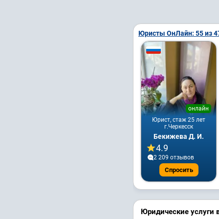
Юристы ОнЛайн: 55 из 4
онлайн
Юрист, стаж 25 лет
г.Черкесск
Бекижева Д. И.
4.9
2 209 отзывов
Спросить
Юридические услуги в