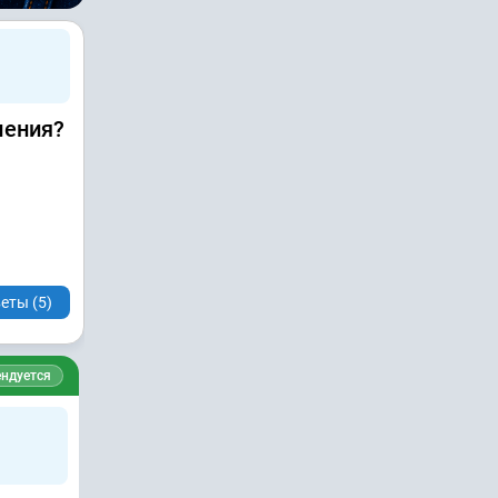
ления?
еты (5)
ндуется