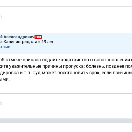
а
ий Александрович
PRO
да Калининград, стаж 19 лет
отзыв
об отмене приказа подайте ходатайство о восстановлении
ите уважительные причины пропуска: болезнь, позднее по
дировка и т.п. Суд может восстановить срок, если причин
ыми.
а