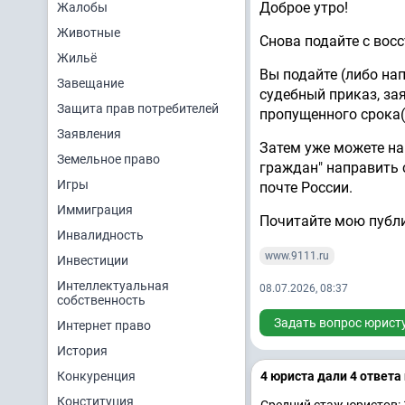
Доброе утро!
Жалобы
Животные
Снова подайте с вос
Жильё
Вы подайте (либо на
Завещание
судебный приказ, за
Защита прав потребителей
пропущенного срока(
Заявления
‎Затем уже можете н
Земельное право
граждан" направить 
Игры
почте России.
Иммиграция
‎Почитайте мою публ
Инвалидность
www.9111.ru
Инвестиции
Интеллектуальная
08.07.2026, 08:37
собственность
Задать вопрос юрист
Интернет право
История
Конкуренция
4 юристa дали 4 ответa
Конституция