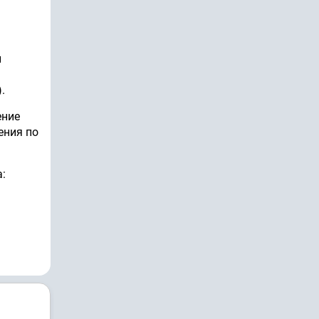
й
.
ение
ения по
: