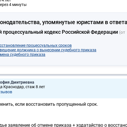
14 лет
ерез 4 минуты
онодательства, упомянутые юристами в ответа
й процессуальный кодекс Российской Федерации
(от
осстановление процессуальных сроков
звещение должника о вынесении судебного приказа
тмена судебного приказа
София Дмитриевна
да Краснодар, стаж 8 лет
тзывов
енить, если восстановить пропущенный срок.
ье заявление об отмене приказа + ходатайство о восстан