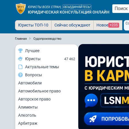
ЮРИСТЫ ВСЕХ СТРАН,
ОБЪЕДИНЯЙТЕСЬ!
ЮРИДИЧЕСКАЯ КОНСУЛЬТАЦИЯ ОНЛАЙН
С
Юристы ТОП-10
Сейчас обсуждают
Новое
+235
Главная
Судопроизводство
Лучшее
Юристы
47 462
Актуальные темы
Вопросы
Автомобили
Автомобильное право
Авторское право
Алименты
Алкоголь
Арбитраж