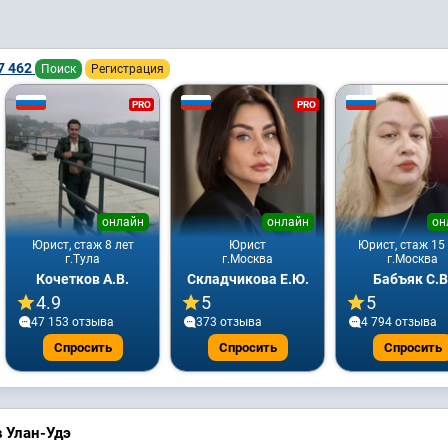
7 462
Поиск
Регистрация
PRO
PRO
онлайн
онлайн
он
Юрист, стаж 8 лет
Юрист
Юрист, стаж 15
г.Тула
г.Москва
г.Москва
Кочетков А.В.
Складчикова Е.Ю.
Бабъяк С.В
4.9
5
5
47 153 отзывa
373 отзывa
4 794 отзывa
Спросить
Спросить
Спросить
 Улан-Удэ