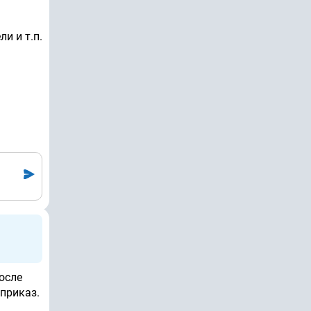
и и т.п.
осле
приказ.