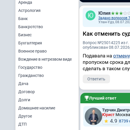
Аренда
Астрология
Юлия
Задано вопросов 
Банк
Улан-Удэ, 08.07.20
Банкротство
Как отменить су
Бизнес
Вопрос №25014225 из г.
Бухгалтерия
опубликован 08.07.2026,
Военное право
Подавала на
отмену
Вождение в нетрезвом виде
пропуском срока дл
Государство
сделать в таком сл
Гражданство
Ответить
Дача
Договор
Лучший ответ
Долги
Домашнее насилие
Турчин Дмитр
Юрист
Москва,
Другое
4.9
8739
ДТП