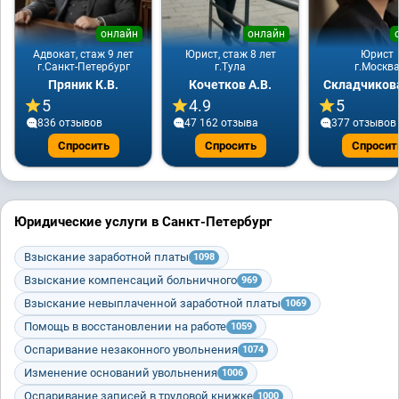
онлайн
онлайн
Адвокат, стаж 9 лет
Юрист, стаж 8 лет
Юрист
г.Санкт-Петербург
г.Тула
г.Москв
Пряник К.В.
Кочетков А.В.
Складчикова
5
4.9
5
836 отзывов
47 162 отзывa
377 отзывов
Спросить
Спросить
Спросит
Юридические услуги в Санкт-Петербург
Взыскание заработной платы
1098
Взыскание компенсаций больничного
969
Взыскание невыплаченной заработной платы
1069
Помощь в восстановлении на работе
1059
Оспаривание незаконного увольнения
1074
Изменение оснований увольнения
1006
Оспаривание записей в трудовой книжке
1000