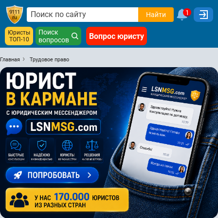
1
Найти
Поиск
Юристы
Вопрос юристу
ТОП-10
вопросов
Главная
Трудовое право