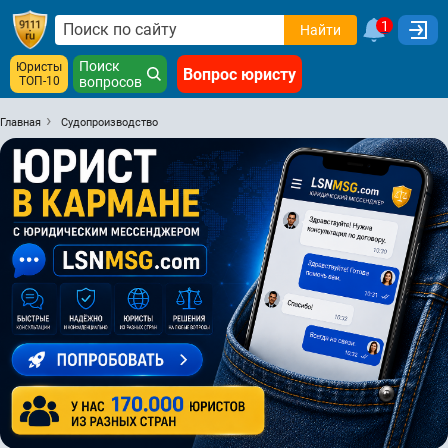
1
Найти
Поиск
Юристы
Вопрос юристу
ТОП-10
вопросов
Главная
Судопроизводство