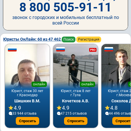
8 800 505-91-11
звонок с городских и мобильных бесплатный по
всей России
Юристы ОнЛайн: 60 из 47 462
Поиск
Регистрация
PRO
онлайн
онлайн
Юрист, стаж 30 лет
Юрист, стаж 8 лет
Юрист, стаж 2
г.Краснодар
г.Тула
г.Москв
Шишкин В.М.
Кочетков А.В.
Соколов Д
4.9
4.9
4.8
33 944 отзывa
47 215 отзывов
44 496 отзы
Спросить
Спросить
Спросит