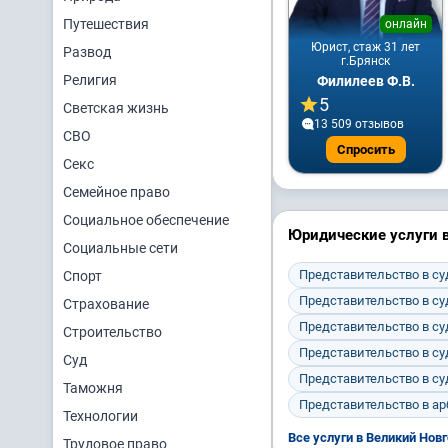
Путешествия
онлайн
Юрист, стаж 31 лет
Развод
г.Брянск
Религия
Филилеев Ф.В.
5
Светская жизнь
13 509 отзывов
СВО
Спросить
Секс
Семейное право
Социальное обеспечение
Юридические услуги 
Социальные сети
Представительство в с
Спорт
Представительство в с
Страхование
Представительство в с
Строительство
Представительство в с
Суд
Представительство в с
Таможня
Представительство в а
Технологии
Все услуги в Великий Нов
Трудовое право