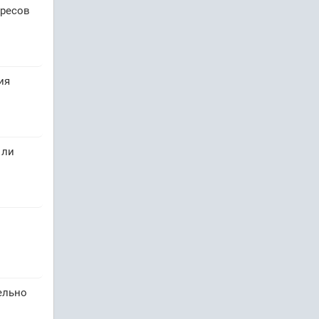
ересов
ия
 ли
ельно