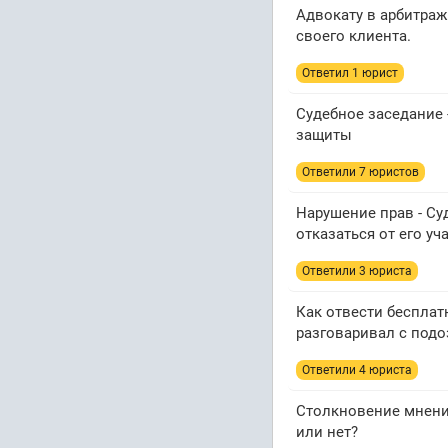
Адвокату в арбитра
своего клиента.
Ответил 1 юрист
Судебное заседание
защиты
Ответили 7 юристов
Нарушение прав - Су
отказаться от его уч
Ответили 3 юристa
Как отвести бесплат
разговаривал с под
Ответили 4 юристa
Столкновение мнений
или нет?