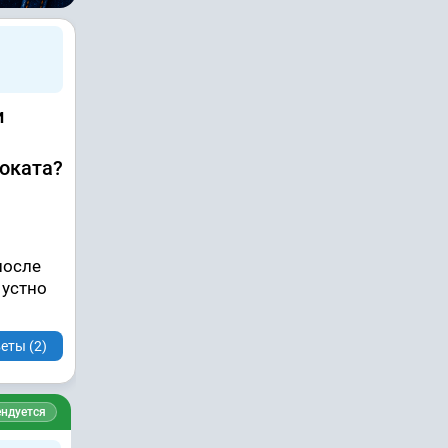
и
воката?
после
 устно
еты (2)
ндуется