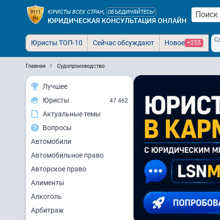
ЮРИСТЫ ВСЕХ СТРАН,
ОБЪЕДИНЯЙТЕСЬ!
ЮРИДИЧЕСКАЯ КОНСУЛЬТАЦИЯ ОНЛАЙН
С
Юристы ТОП-10
Сейчас обсуждают
Новое
+255
Главная
Судопроизводство
Лучшее
Юристы
47 462
Актуальные темы
Вопросы
Автомобили
Автомобильное право
Авторское право
Алименты
Алкоголь
Арбитраж