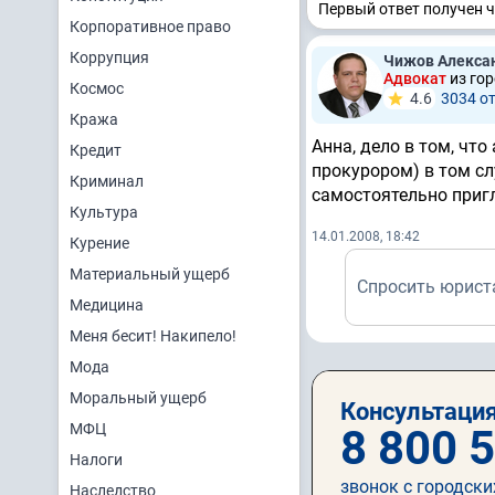
Первый ответ получен ч
Корпоративное право
Коррупция
Чижов Алекса
Адвокат
из го
Космос
4.6
3034 о
Кража
Анна, дело в том, чт
Кредит
прокурором) в том сл
Криминал
самостоятельно пригл
Культура
14.01.2008, 18:42
Курение
Материальный ущерб
Спросить юрист
Медицина
Меня бесит! Накипело!
Мода
Моральный ущерб
Консультация
МФЦ
8 800 
Налоги
звонок с городски
Наследство