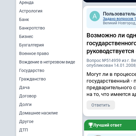
Аренда
Астрология
Пользователь
Задано вопросов 
Банк
Великий Новгород, 
Банкротство
Возможно ли одн
Бизнес
государственног
Бухгалтерия
руководствуется
Военное право
Вопрос №514959 из г. В
Вождение в нетрезвом виде
опубликован 14.01.2008,
Государство
Могут ли в процесс
Гражданство
государственный - 
предварительного с
Дача
на то, что имеется 
Договор
Долги
Ответить
Домашнее насилие
Другое
Лучший ответ
ДТП