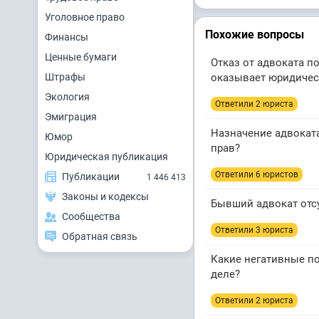
Уголовное право
Похожие вопросы
Финансы
Ценные бумаги
Отказ от адвоката по
Штрафы
оказывает юридиче
Экология
Ответили 2 юристa
Эмиграция
Назначение адвоката
Юмор
прав?
Юридическая публикация
Ответили 6 юристов
Публикации
1 446 413
Законы и кодексы
Бывший адвокат отсу
Сообщества
Ответили 3 юристa
Обратная связь
Какие негативные пос
деле?
Ответили 2 юристa