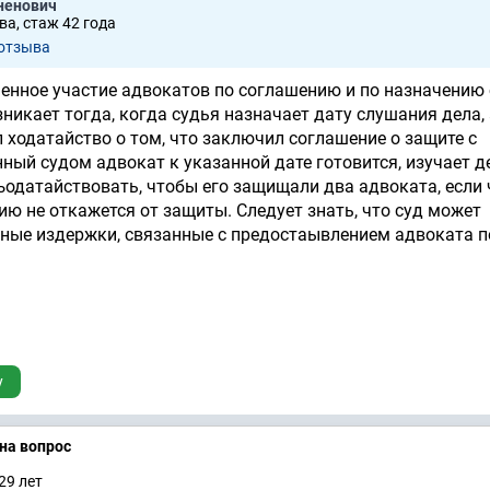
ненович
а, стаж 42 годa
 отзывa
енное участие адвокатов по соглашению и по назначению
зникает тогда, когда судья назначает дату слушания дела,
 ходатайство о том, что заключил соглашение о защите с
ный судом адвокат к указанной дате готовится, изучает д
одатайствовать, чтобы его защищали два адвоката, если
ию не откажется от защиты. Следует знать, что суд может
бные издержки, связанные с предостаывлением адвоката п
у
 на вопрос
29 лет