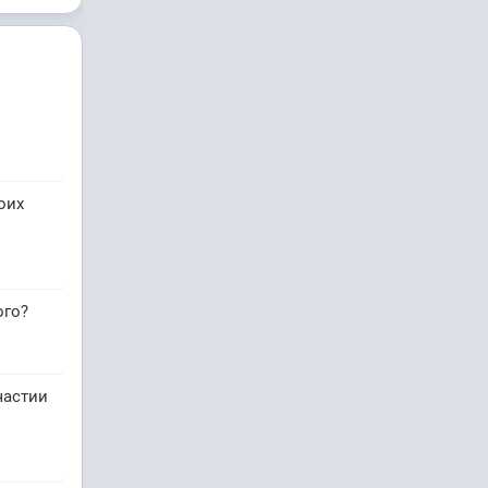
оих
ого?
частии