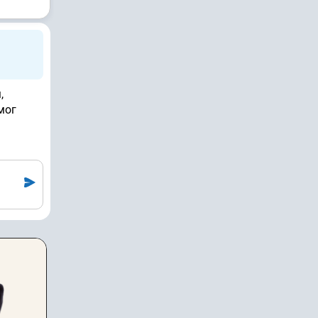
,
мог