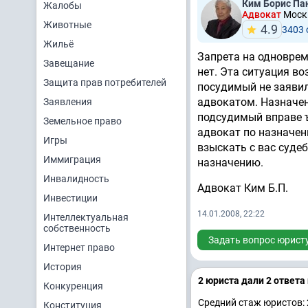
Ким Борис Па
Жалобы
Адвокат
Москв
Животные
4.9
3403
Жильё
Запрета на одноврем
Завещание
нет. Эта ситуация во
Защита прав потребителей
посудимый не заявил
адвокатом. Назначен
Заявления
подсудимый вправе ъ
Земельное право
адвокат по назначен
Игры
взыскать с вас суде
Иммиграция
назначению.
Инвалидность
Адвокат Ким Б.П.
Инвестиции
14.01.2008, 22:22
Интеллектуальная
собственность
Задать вопрос юрист
Интернет право
История
2 юристa дали 2 ответa
Конкуренция
Средний стаж юристов: 
Конституция