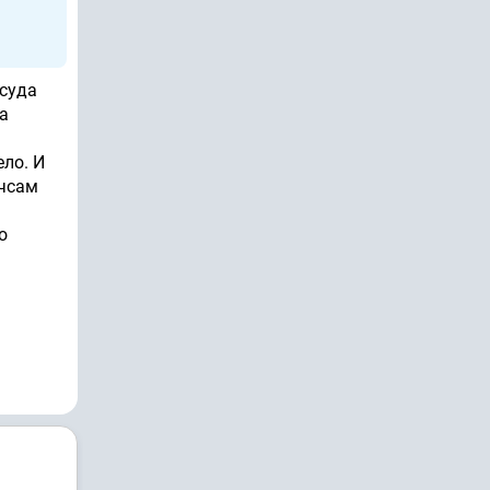
 суда
 а
ело. И
 чсам
о