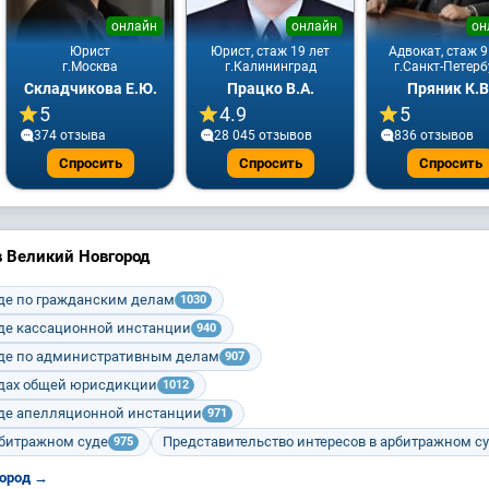
онлайн
онлайн
он
Юрист
Юрист, стаж 19 лет
Адвокат, стаж 9
г.Москва
г.Калининград
г.Санкт-Петерб
Складчикова Е.Ю.
Працко В.А.
Пряник К.В
5
4.9
5
374 отзывa
28 045 отзывов
836 отзывов
Спросить
Спросить
Спросить
в Великий Новгород
уде по гражданским делам
1030
уде кассационной инстанции
940
уде по административным делам
907
удах общей юрисдикции
1012
уде апелляционной инстанции
971
рбитражном суде
Представительство интересов в арбитражном с
975
город →