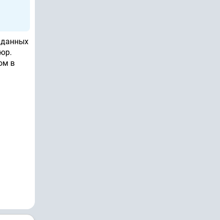
и данных
юр.
ом в