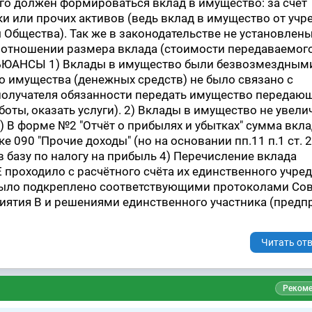
чего должен формироваться вклад в имущество: за счёт
и или прочих активов (ведь вклад в имущество от учр
 Общества). Так же в законодательстве не установлены
 отношении размера вклада (стоимости передаваемог
 НЬЮАНСЫ 1) Вклады в имущество были безвозмездными
го имущества (денежных средств) не было связано с
получателя обязанности передать имущество передаю
боты, оказать услуги). 2) Вклады в имущество не увел
3) В форме №2 "Отчёт о прибылях и убытках" сумма вкл
е 090 "Прочие доходы" (но на основании пп.11 п.1 ст. 
в базу по налогу на прибыль 4) Перечисление вклада
Е проходило с расчётного счёта их единственного учре
 было подкреплено соответствующими протоколами Со
ятия В и решениями единственного участника (предп
Читать отв
Рекоме