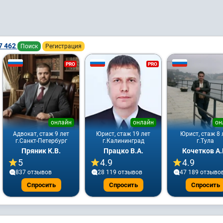
7 462
Поиск
Регистрация
PRO
PRO
онлайн
онлайн
он
Адвокат, стаж 9 лет
Юрист, стаж 19 лет
Юрист, стаж 8 
г.Санкт-Петербург
г.Калининград
г.Тула
Пряник К.В.
Працко В.А.
Кочетков А.
5
4.9
4.9
837 отзывов
28 119 отзывов
47 189 отзыво
Спросить
Спросить
Спросить