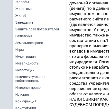
Жалобы
дочерней организац
(деньги), то в дал
Животные
имуществом по свое
Жильё
расчётного счёта п
Завещание
(где является един
Защита прав потребителей
имущество. У предп
имущество, также н
Заявления
соответствии с пп.
Земельное право
проверка и вменяет
Игры
вкладов в имущество
что это формально 
Иммиграция
их учредителя. Логи
Инвалидность
столько не зарабат
Инвестиции
следовательно день
Интеллектуальная
рассматриваться ка
собственность
средства Учредител
Интернет право
перечисление средст
облагают налогом 
История
НАЛОГОВИКИ? КАК
Конкуренция
СУДЕБНОМ ПОРЯДКЕ?
Конституция