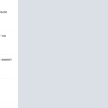
нным
т на
е имеет