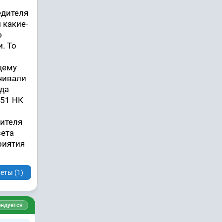
едителя
 какие-
о
. То
щему
ичивали
ада
251 НК
дителя
вета
риятия
еты (1)
ндуется