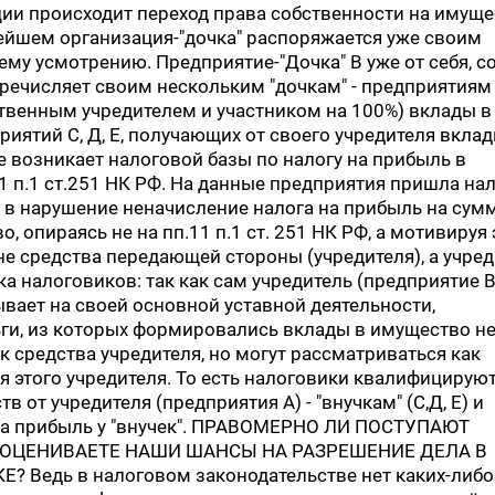
ии происходит переход права собственности на имущ
ьнейшем организация-"дочка" распоряжается уже своим
му усмотрению. Предприятие-"Дочка" В уже от себя, со
еречисляет своим нескольким "дочкам" - предприятиям 
ственным учредителем и участником на 100%) вклады в
риятий С, Д, Е, получающих от своего учредителя вклад
е возникает налоговой базы по налогу на прибыль в
11 п.1 ст.251 НК РФ. На данные предприятия пришла на
 в нарушение неначисление налога на прибыль на сум
, опираясь не на пп.11 п.1 ст. 251 НК РФ, а мотивируя 
не средства передающей стороны (учредителя), а учре
ка налоговиков: так как сам учредитель (предприятие В
ывает на своей основной уставной деятельности,
ги, из которых формировались вклады в имущество не
к средства учредителя, но могут рассматриваться как
я этого учредителя. То есть налоговики квалифицируют
в от учредителя (предприятия А) - "внучкам" (С,Д, Е) и
на прибыль у "внучек". ПРАВОМЕРНО ЛИ ПОСТУПАЮТ
 ОЦЕНИВАЕТЕ НАШИ ШАНСЫ НА РАЗРЕШЕНИЕ ДЕЛА В
 Ведь в налоговом законодательстве нет каких-либо