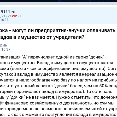
 9111.ru
1
, из них
VIP
- 1
 16:37
рка - могут ли предприятия-внучки оплачивать
ладов в имущество от учредителя?
ермь
 16:37
анизация "А" перечисляет одной из своих "дочек" -
лад в имущество. Вклад в имущество осуществляется
ми (деньги - как специфический вид имущества). Сог
ку такой вклад в имущество является внереализацион
ючается в налогооблагаемую базу по налогу на прибыль
е, что уставный капитал "дочки" более, чем на 50% соз
торый перечисляет вклад в имущество). То есть налог 
ы у "дочки" не взимается. Нужно отметить, что дочерн
дёт финансово-хозяйственную деятельность, но суммы
и гораздо меньше размеров перечисляемых ей от учр
о. Так как с момента поступления вклада в имущество