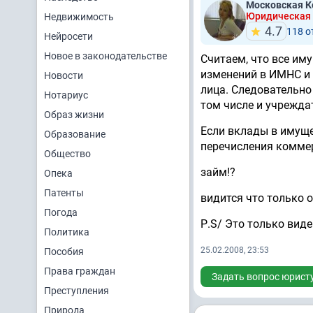
Московская К
Юридическая
Недвижимость
4.7
118 
Нейросети
Новое в законодательстве
Считаем, что все им
изменений в ИМНС и 
Новости
лица. Следовательно
Нотариус
том числе и учреждат
Образ жизни
Если вклады в имуще
Образование
перечисления коммер
Общество
займ!?
Опека
Патенты
видится что только 
Погода
Р.S/ Это только виде
Политика
25.02.2008, 23:53
Пособия
Права граждан
Задать вопрос юрист
Преступления
Природа