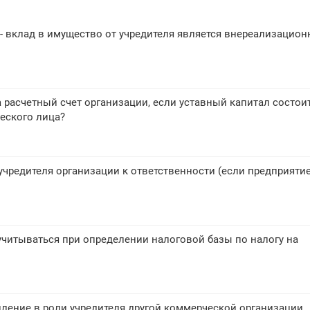
- вклад в имущество от учредителя является внереализацио
а расчетный счет организации, если уставный капитал состои
еского лица?
чредителя организации к ответственности (если предприяти
 учитываться при определении налоговой базы по налогу на
ление в роли учредителя другой коммерческой организации