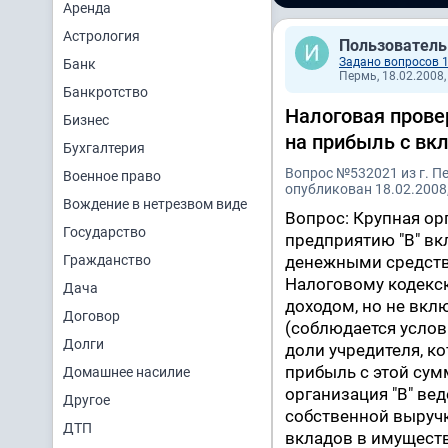
Аренда
Астрология
Пользователь
Задано вопросов 
Банк
Пермь, 18.02.2008,
Банкротство
Налоговая прове
Бизнес
на прибыль с вк
Бухгалтерия
Вопрос №532021 из г. П
Военное право
опубликован 18.02.2008,
Вождение в нетрезвом виде
Вопрос: Крупная орг
Государство
предприятию "В" вк
Гражданство
денежными средства
Налоговому кодекс
Дача
доходом, но не вкл
Договор
(соблюдается услови
Долги
доли учредителя, ко
прибыль с этой сумм
Домашнее насилие
организация "В" ве
Другое
собственной выручк
ДТП
вкладов в имуществ