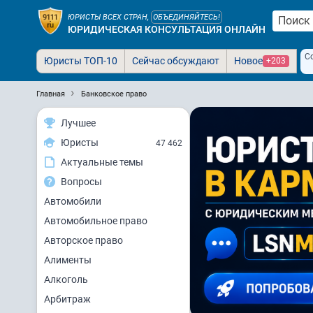
ЮРИСТЫ ВСЕХ СТРАН,
ОБЪЕДИНЯЙТЕСЬ!
ЮРИДИЧЕСКАЯ КОНСУЛЬТАЦИЯ ОНЛАЙН
С
Юристы ТОП-10
Сейчас обсуждают
Новое
+203
Главная
Банковское право
Лучшее
Юристы
47 462
Актуальные темы
Вопросы
Автомобили
Автомобильное право
Авторское право
Алименты
Алкоголь
Арбитраж