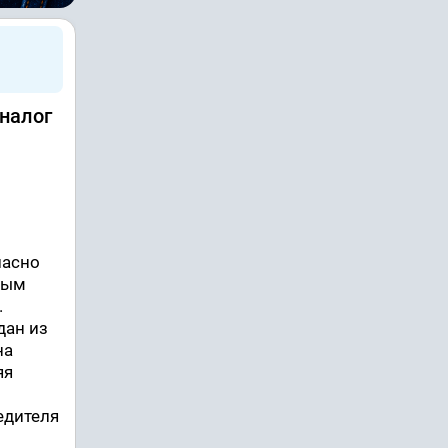
 налог
ласно
ным
.
дан из
на
яя
едителя