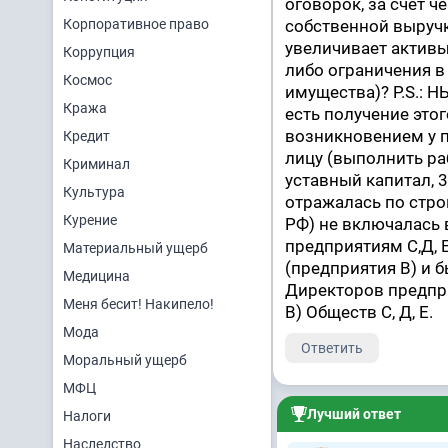
оговорок, за счёт 
Корпоративное право
собственной выручк
увеличивает активы
Коррупция
либо ограничения в
Космос
имущества)? P.S.:
Кража
есть получение это
возникновением у 
Кредит
лицу (выполнить ра
Криминал
уставный капитал, 
Культура
отражалась по строк
Курение
РФ) не включалась 
предприятиям С,Д, 
Материальный ущерб
(предприятия В) и
Медицина
Директоров предпри
Меня бесит! Накипело!
В) Обществ С, Д, Е.
Мода
Ответить
Моральный ущерб
МФЦ
Лучший ответ
Налоги
Наследство