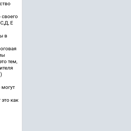
ество
 своего
С,Д, Е
ы в
логовая
мы
это тем,
дителя
)
 могут
 это как