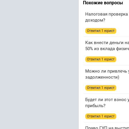
Похожие вопросы
Налоговая проверка 
доходом?
Ответил 1 юрист
Как внести деньги н
50% из вклада физич
Ответил 1 юрист
Можно ли привлечь у
задолженности)
Ответил 1 юрист
Будет ли этот взнос
прибыль?
Ответил 1 юрист
Право ГУП на выступ