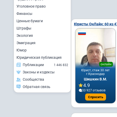
Уголовное право
Финансы
Ценные бумаги
Юристы ОнЛайн: 60 из 4
Штрафы
Экология
Эмиграция
Юмор
Юридическая публикация
онлайн
Публикации
1 446 832
Юрист, стаж 30 лет
Законы и кодексы
г.Краснодар
Шишкин В.М.
Сообщества
4.9
Обратная связь
33 927 отзывов
Спросить